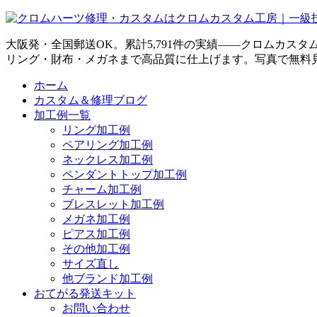
大阪発・全国郵送OK。累計5,791件の実績——クロムカス
リング・財布・メガネまで高品質に仕上げます。写真で無料
ホーム
カスタム＆修理ブログ
加工例一覧
リング加工例
ペアリング加工例
ネックレス加工例
ペンダントトップ加工例
チャーム加工例
ブレスレット加工例
メガネ加工例
ピアス加工例
その他加工例
サイズ直し
他ブランド加工例
おてがる発送キット
お問い合わせ