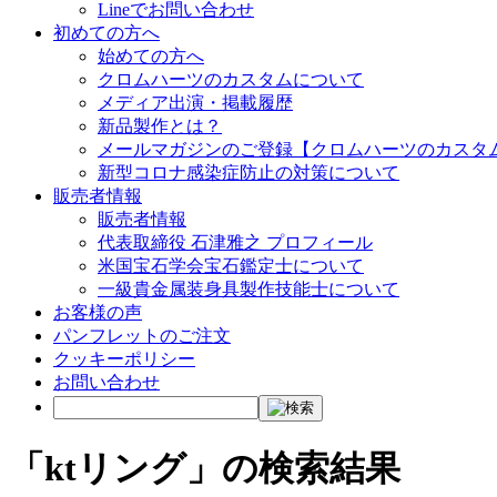
Lineでお問い合わせ
初めての方へ
始めての方へ
クロムハーツのカスタムについて
メディア出演・掲載履歴
新品製作とは？
メールマガジンのご登録【クロムハーツのカスタ
新型コロナ感染症防止の対策について
販売者情報
販売者情報
代表取締役 石津雅之 プロフィール
米国宝石学会宝石鑑定士について
一級貴金属装身具製作技能士について
お客様の声
パンフレットのご注文
クッキーポリシー
お問い合わせ
「
ktリング
」の検索結果