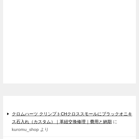
最近のコメント
クロムハーツ クリンプトCHクロススモールにブラックオニキ
ス石入れ（カスタム）｜革紐交換修理｜費用と納期
に
kuromu_shop
より