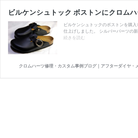
ビルケンシュトック ボストンにクロム
ビルケンシュトックのボストンを購入
仕上げしました。 シルバーパーツの新
ビ
続きを読む
ル
ケ
ン
シ
クロムハーツ修理・カスタム事例ブログ｜アフターダイヤ・
ュ
ト
ッ
ク
ボ
ス
ト
ン
に
ク
ロ