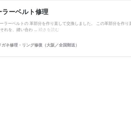
ーラーベルト修理
ローラーベルトの 革部分を作り直して交換しました。 この革部分を作り
ク
それを、縫い合わ …
続きを読む
ロ
ム
メガネ修理・リング修復（大阪／全国郵送）
ハ
ー
ツ
3
ピ
ー
ス
ケ
ル
テ
ィ
ッ
ク
ロ