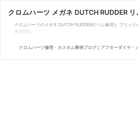
クロムハーツ メガネ DUTCH RUDDE
クロムハーツのメガネ DUTCH RUDDERのリム修理と ブ
ク
きを読む
ロ
ム
クロムハーツ修理・カスタム事例ブログ｜アフターダイヤ・
ハ
ー
ツ
メ
ガ
ネ
DUTCH
RUDDER
リ
ム
修
理
と
ブ