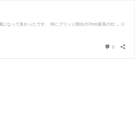
綺麗になって良かったです。 特にブリッジ部分の7mm延長の仕 …
続
コメント
0