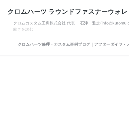
クロムハーツ ラウンドファスナーウォレ
クロムカスタム工房株式会社 代表 石津 雅之(info@kuromu.
ク
続きを読む
ロ
ム
クロムハーツ修理・カスタム事例ブログ｜アフターダイヤ・
ハ
ー
ツ
ラ
ウ
ン
ド
フ
ァ
ス
ナ
ー
ウ
ォ