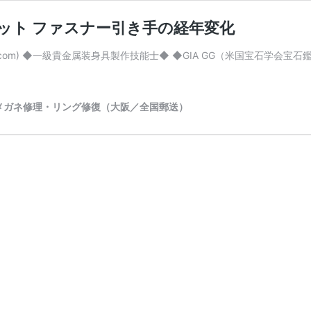
ット ファスナー引き手の経年変化
com) ◆一級貴金属装身具製作技能士◆ ◆GIA GG（米国宝石学会宝石鑑定士
メガネ修理・リング修復（大阪／全国郵送）