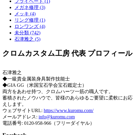
プライベート (1)
メガネ修理 (3)
メッキ (4)
リング修理 (1)
ロンワンズ (4)
未分類 (742)
石津雅之 (5)
クロムカスタム工房 代表 プロフィール
石津雅之
◆一級貴金属装身具製作技能士
◆GIA GG（米国宝石学会宝石鑑定士）
両方をあわせ持つ、クロムハーツ一筋の職人です。
蓄積されたノウハウで、皆様のあらゆるご要望に柔軟にお応
えします。
ウェブサイトURL:
https://www.kuromu.com/
メールアドレス:
info@kuromu.com
電話番号: 0120-958-966（フリーダイヤル）