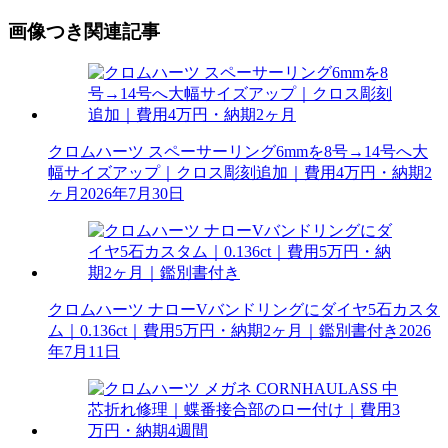
画像つき関連記事
クロムハーツ スペーサーリング6mmを8号→14号へ大
幅サイズアップ｜クロス彫刻追加｜費用4万円・納期2
ヶ月
2026年7月30日
クロムハーツ ナローVバンドリングにダイヤ5石カスタ
ム｜0.136ct｜費用5万円・納期2ヶ月｜鑑別書付き
2026
年7月11日