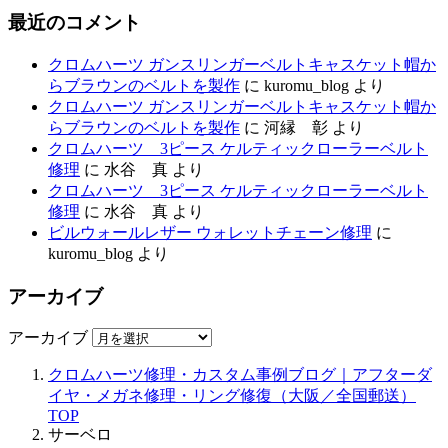
最近のコメント
クロムハーツ ガンスリンガーベルトキャスケット帽か
らブラウンのベルトを製作
に
kuromu_blog
より
クロムハーツ ガンスリンガーベルトキャスケット帽か
らブラウンのベルトを製作
に
河縁 彰
より
クロムハーツ 3ピース ケルティックローラーベルト
修理
に
水谷 真
より
クロムハーツ 3ピース ケルティックローラーベルト
修理
に
水谷 真
より
ビルウォールレザー ウォレットチェーン修理
に
kuromu_blog
より
アーカイブ
アーカイブ
クロムハーツ修理・カスタム事例ブログ｜アフターダ
イヤ・メガネ修理・リング修復（大阪／全国郵送）
TOP
サーベロ