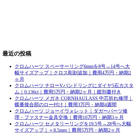
最近の投稿
クロムハーツ スペーサーリング6mmを8号→14号へ大
幅サイズアップ｜クロス彫刻追加｜費用4万円・納期2
ヶ月
クロムハーツ ナローVバンドリングにダイヤ5石カスタ
ム｜0.136ct｜費用5万円・納期2ヶ月｜鑑別書付き
クロムハーツ メガネ CORNHAULASS 中芯折れ修理｜
蝶番接合部のロー付け｜費用3万円・納期4週間
クロムハーツ ジョーイウォレット｜ダガーパーツ修
理・ファスナー金具交換｜費用10万円・納期3ヶ月
クロムハーツ セメタリーリングを19.5号→28号へ大幅
サイズアップ｜＋8.5mm｜費用5万円・納期2ヶ月