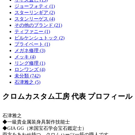
ジョーフォティ (1)
スターリンギア (2)
スタンリーゲス (4)
その他のブランド (21)
ティファニー (1)
ビルケンシュトック (2)
プライベート (1)
メガネ修理 (3)
メッキ (4)
リング修理 (1)
ロンワンズ (4)
未分類 (742)
石津雅之 (5)
クロムカスタム工房 代表 プロフィール
石津雅之
◆一級貴金属装身具製作技能士
◆GIA GG（米国宝石学会宝石鑑定士）
両方をあわせ持つ、クロムハーツ一筋の職人です。