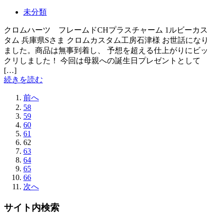
未分類
クロムハーツ フレームドCHプラスチャーム 1ルビーカス
タム 兵庫県Sさま クロムカスタム工房石津様 お世話になり
ました。商品は無事到着し、 予想を超える仕上がりにビッ
クリしました！ 今回は母親への誕生日プレゼントとして
[…]
続きを読む
前へ
58
59
60
61
62
63
64
65
66
次へ
サイト内検索