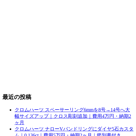
最近の投稿
クロムハーツ スペーサーリング6mmを8号→14号へ大
幅サイズアップ｜クロス彫刻追加｜費用4万円・納期2
ヶ月
クロムハーツ ナローVバンドリングにダイヤ5石カスタ
ム｜0.136ct｜費用5万円・納期2ヶ月｜鑑別書付き