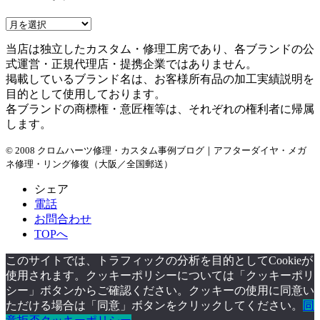
ア
ー
当店は独立したカスタム・修理工房であり、各ブランドの公
カ
式運営・正規代理店・提携企業ではありません。
イ
掲載しているブランド名は、お客様所有品の加工実績説明を
ブ
目的として使用しております。
各ブランドの商標権・意匠権等は、それぞれの権利者に帰属
します。
© 2008 クロムハーツ修理・カスタム事例ブログ｜アフターダイヤ・メガ
ネ修理・リング修復（大阪／全国郵送）
シェア
電話
お問合わせ
TOPへ
このサイトでは、トラフィックの分析を目的としてCookieが
使用されます。クッキーポリシーについては「クッキーポリ
シー」ボタンからご確認ください。クッキーの使用に同意い
ただける場合は「同意」ボタンをクリックしてください。
同