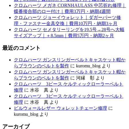
クロムハーツ メガネ CORNHAULASS 中芯折れ修理｜
蝶番接合部のロー付け｜費用3万円・納期4週間
クロムハーツ ジョーイウォレット｜ダガーパーツ修
理・ファスナー金具交換｜費用10万円・納期3ヶ月
クロムハーツ セメタリーリングを19.5号→28号へ大幅
サイズアップ｜＋8.5mm｜費用5万円・納期2ヶ月
最近のコメント
クロムハーツ ガンスリンガーベルトキャスケット帽か
らブラウンのベルトを製作
に
kuromu_blog
より
クロムハーツ ガンスリンガーベルトキャスケット帽か
らブラウンのベルトを製作
に
河縁 彰
より
クロムハーツ 3ピース ケルティックローラーベルト
修理
に
水谷 真
より
クロムハーツ 3ピース ケルティックローラーベルト
修理
に
水谷 真
より
ビルウォールレザー ウォレットチェーン修理
に
kuromu_blog
より
アーカイブ