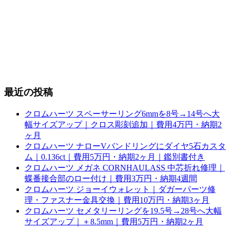
最近の投稿
クロムハーツ スペーサーリング6mmを8号→14号へ大
幅サイズアップ｜クロス彫刻追加｜費用4万円・納期2
ヶ月
クロムハーツ ナローVバンドリングにダイヤ5石カスタ
ム｜0.136ct｜費用5万円・納期2ヶ月｜鑑別書付き
クロムハーツ メガネ CORNHAULASS 中芯折れ修理｜
蝶番接合部のロー付け｜費用3万円・納期4週間
クロムハーツ ジョーイウォレット｜ダガーパーツ修
理・ファスナー金具交換｜費用10万円・納期3ヶ月
クロムハーツ セメタリーリングを19.5号→28号へ大幅
サイズアップ｜＋8.5mm｜費用5万円・納期2ヶ月