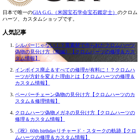
日本で唯一の
GIA G.G.（米国宝石学会宝石鑑定士）
のクロム
ハーツ、カスタムショップです。
人気記事
シルバーじゃない！？異素材で作られたクロムハーツ
偽物の見分け方《前編》【クロムハーツの修理＆カス
タム情報】
インボイス廃止＆すべての修理が有料に！？クロムハ
ーツが方針を変えた理由とは【クロムハーツの修理＆
カスタム情報】
ペーパーチェーン偽物の見分け方【クロムハーツのカ
スタム＆修理情報】
クロムハーツ偽物メガネの見分け方【クロムハーツの
修理＆カスタム情報】
《祝》60th birthdayリチャード・スタークの軌跡【クロ
ムハーツの修理＆カスタム情報】