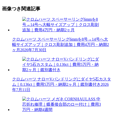
画像つき関連記事
クロムハーツ スペーサーリング6mmを8号→14号へ大
幅サイズアップ｜クロス彫刻追加｜費用4万円・納期2
ヶ月
2026年7月30日
クロムハーツ ナローVバンドリングにダイヤ5石カスタ
ム｜0.136ct｜費用5万円・納期2ヶ月｜鑑別書付き
2026
年7月11日