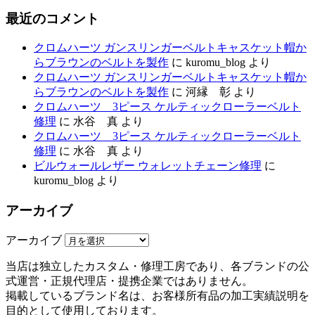
最近のコメント
クロムハーツ ガンスリンガーベルトキャスケット帽か
らブラウンのベルトを製作
に
kuromu_blog
より
クロムハーツ ガンスリンガーベルトキャスケット帽か
らブラウンのベルトを製作
に
河縁 彰
より
クロムハーツ 3ピース ケルティックローラーベルト
修理
に
水谷 真
より
クロムハーツ 3ピース ケルティックローラーベルト
修理
に
水谷 真
より
ビルウォールレザー ウォレットチェーン修理
に
kuromu_blog
より
アーカイブ
アーカイブ
当店は独立したカスタム・修理工房であり、各ブランドの公
式運営・正規代理店・提携企業ではありません。
掲載しているブランド名は、お客様所有品の加工実績説明を
目的として使用しております。