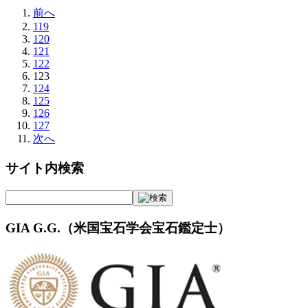
前へ
119
120
121
122
123
124
125
126
127
次へ
サイト内検索
GIA G.G.（米国宝石学会宝石鑑定士）