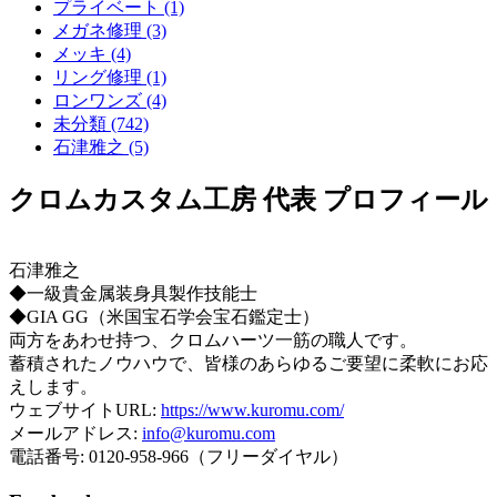
プライベート (1)
メガネ修理 (3)
メッキ (4)
リング修理 (1)
ロンワンズ (4)
未分類 (742)
石津雅之 (5)
クロムカスタム工房 代表 プロフィール
石津雅之
◆一級貴金属装身具製作技能士
◆GIA GG（米国宝石学会宝石鑑定士）
両方をあわせ持つ、クロムハーツ一筋の職人です。
蓄積されたノウハウで、皆様のあらゆるご要望に柔軟にお応
えします。
ウェブサイトURL:
https://www.kuromu.com/
メールアドレス:
info@kuromu.com
電話番号: 0120-958-966（フリーダイヤル）