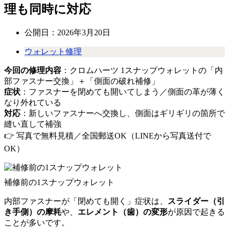
理も同時に対応
公開日：
2026年3月20日
ウォレット修理
今回の修理内容
：クロムハーツ 1スナップウォレットの「内
部ファスナー交換」＋「側面の破れ補修」
症状
：ファスナーを閉めても開いてしまう／側面の革が薄く
なり外れている
対応
：新しいファスナーへ交換し、側面はギリギリの箇所で
縫い直して補強
👉 写真で無料見積／全国郵送OK（LINEから写真送付で
OK）
補修前の1スナップウォレット
内部ファスナーが「閉めても開く」症状は、
スライダー（引
き手側）の摩耗
や、
エレメント（歯）の変形
が原因で起きる
ことが多いです。