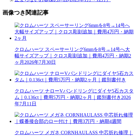
画像つき関連記事
クロムハーツ スペーサーリング6mmを8号→14号へ大
幅サイズアップ｜クロス彫刻追加｜費用4万円・納期2
ヶ月
2026年7月30日
クロムハーツ ナローVバンドリングにダイヤ5石カスタ
ム｜0.136ct｜費用5万円・納期2ヶ月｜鑑別書付き
2026
年7月11日
クロムハーツ メガネ CORNHAULASS 中芯折れ修理｜