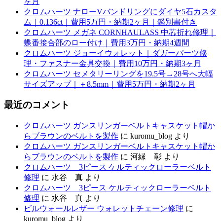
ヶ月
クロムハーツ ナローVバンドリングにダイヤ5石カスタ
ム｜0.136ct｜費用5万円・納期2ヶ月｜鑑別書付き
クロムハーツ メガネ CORNHAULASS 中芯折れ修理｜
蝶番接合部のロー付け｜費用3万円・納期4週間
クロムハーツ ジョーイウォレット｜ダガーパーツ修
理・ファスナー金具交換｜費用10万円・納期3ヶ月
クロムハーツ セメタリーリングを19.5号→28号へ大幅
サイズアップ｜＋8.5mm｜費用5万円・納期2ヶ月
最近のコメント
クロムハーツ ガンスリンガーベルトキャスケット帽か
らブラウンのベルトを製作
に
kuromu_blog
より
クロムハーツ ガンスリンガーベルトキャスケット帽か
らブラウンのベルトを製作
に
河縁 彰
より
クロムハーツ 3ピース ケルティックローラーベルト
修理
に
水谷 真
より
クロムハーツ 3ピース ケルティックローラーベルト
修理
に
水谷 真
より
ビルウォールレザー ウォレットチェーン修理
に
kuromu_blog
より