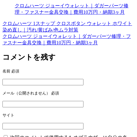
クロムハーツ ジョーイウォレット｜ダガーパーツ修
理・ファスナー金具交換｜費用10万円・納期3ヶ月
クロムハーツ 1スナップ クロスボタン ウォレット ホワイト
投
染め直し｜汚れ/黄ばみ/色ムラ対策
稿
クロムハーツ ジョーイウォレット｜ダガーパーツ修理・フ
ァスナー金具交換｜費用10万円・納期3ヶ月
ナ
ビ
コメントを残す
ゲ
名前
必須
ー
シ
ョ
メール（公開されません）
必須
ン
サイト