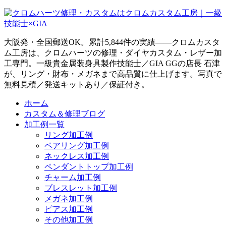
大阪発・全国郵送OK。累計5,844件の実績——クロムカスタ
ム工房は、クロムハーツの修理・ダイヤカスタム・レザー加
工専門。一級貴金属装身具製作技能士／GIA GGの店長 石津
が、リング・財布・メガネまで高品質に仕上げます。写真で
無料見積／発送キットあり／保証付き。
ホーム
カスタム＆修理ブログ
加工例一覧
リング加工例
ペアリング加工例
ネックレス加工例
ペンダントトップ加工例
チャーム加工例
ブレスレット加工例
メガネ加工例
ピアス加工例
その他加工例