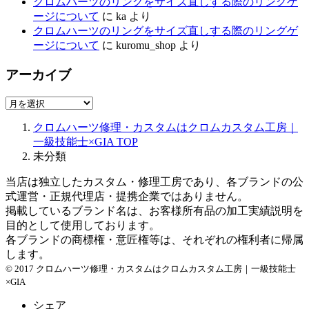
クロムハーツのリングをサイズ直しする際のリングゲ
ージについて
に
ka
より
クロムハーツのリングをサイズ直しする際のリングゲ
ージについて
に
kuromu_shop
より
アーカイブ
ア
ー
クロムハーツ修理・カスタムはクロムカスタム工房｜
カ
一級技能士×GIA
TOP
イ
未分類
ブ
当店は独立したカスタム・修理工房であり、各ブランドの公
式運営・正規代理店・提携企業ではありません。
掲載しているブランド名は、お客様所有品の加工実績説明を
目的として使用しております。
各ブランドの商標権・意匠権等は、それぞれの権利者に帰属
します。
© 2017 クロムハーツ修理・カスタムはクロムカスタム工房｜一級技能士
×GIA
シェア