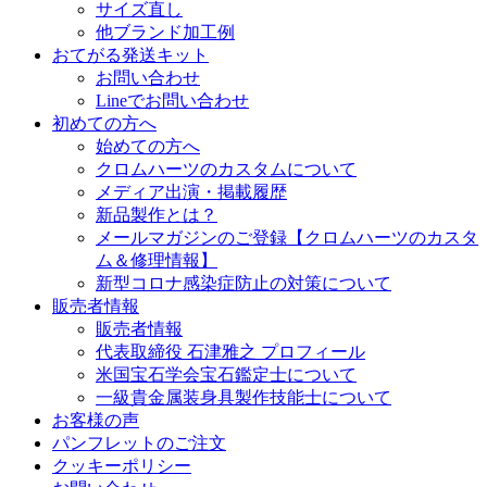
サイズ直し
他ブランド加工例
おてがる発送キット
お問い合わせ
Lineでお問い合わせ
初めての方へ
始めての方へ
クロムハーツのカスタムについて
メディア出演・掲載履歴
新品製作とは？
メールマガジンのご登録【クロムハーツのカスタ
ム＆修理情報】
新型コロナ感染症防止の対策について
販売者情報
販売者情報
代表取締役 石津雅之 プロフィール
米国宝石学会宝石鑑定士について
一級貴金属装身具製作技能士について
お客様の声
パンフレットのご注文
クッキーポリシー