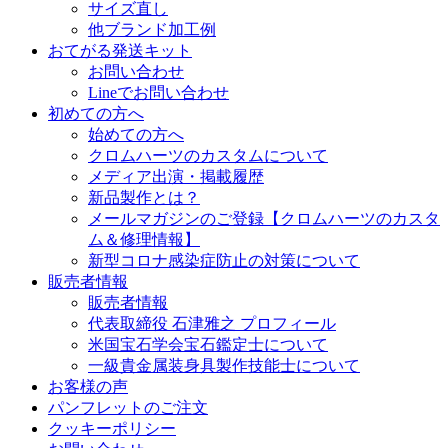
サイズ直し
他ブランド加工例
おてがる発送キット
お問い合わせ
Lineでお問い合わせ
初めての方へ
始めての方へ
クロムハーツのカスタムについて
メディア出演・掲載履歴
新品製作とは？
メールマガジンのご登録【クロムハーツのカスタ
ム＆修理情報】
新型コロナ感染症防止の対策について
販売者情報
販売者情報
代表取締役 石津雅之 プロフィール
米国宝石学会宝石鑑定士について
一級貴金属装身具製作技能士について
お客様の声
パンフレットのご注文
クッキーポリシー