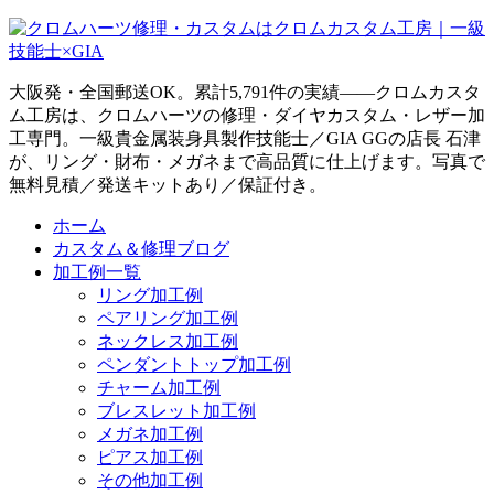
大阪発・全国郵送OK。累計5,791件の実績——クロムカスタ
ム工房は、クロムハーツの修理・ダイヤカスタム・レザー加
工専門。一級貴金属装身具製作技能士／GIA GGの店長 石津
が、リング・財布・メガネまで高品質に仕上げます。写真で
無料見積／発送キットあり／保証付き。
ホーム
カスタム＆修理ブログ
加工例一覧
リング加工例
ペアリング加工例
ネックレス加工例
ペンダントトップ加工例
チャーム加工例
ブレスレット加工例
メガネ加工例
ピアス加工例
その他加工例