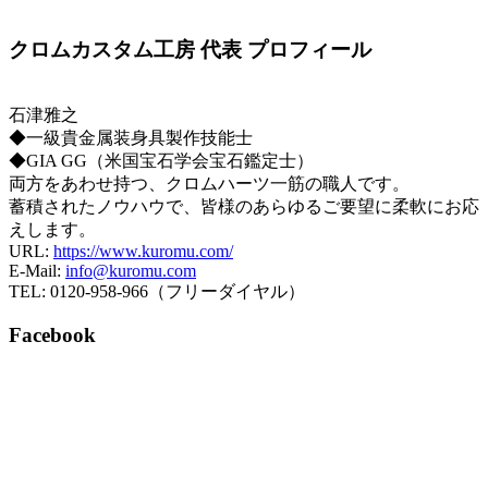
クロムカスタム工房 代表 プロフィール
石津雅之
◆一級貴金属装身具製作技能士
◆GIA GG（米国宝石学会宝石鑑定士）
両方をあわせ持つ、クロムハーツ一筋の職人です。
蓄積されたノウハウで、皆様のあらゆるご要望に柔軟にお応
えします。
URL:
https://www.kuromu.com/
E-Mail:
info@kuromu.com
TEL: 0120-958-966（フリーダイヤル）
Facebook