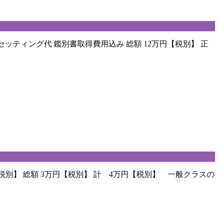
セッティング代 鑑別書取得費用込み 総額 12万円【税別】 正
税別】 総額 3万円【税別】 計 4万円【税別】 一般クラスの