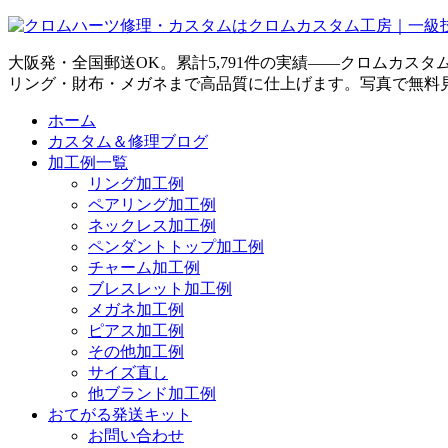
大阪発・全国郵送OK。累計5,791件の実績——クロムカス
リング・財布・メガネまで高品質に仕上げます。写真で無料
ホーム
カスタム＆修理ブログ
加工例一覧
リング加工例
ペアリング加工例
ネックレス加工例
ペンダントトップ加工例
チャーム加工例
ブレスレット加工例
メガネ加工例
ピアス加工例
その他加工例
サイズ直し
他ブランド加工例
おてがる発送キット
お問い合わせ