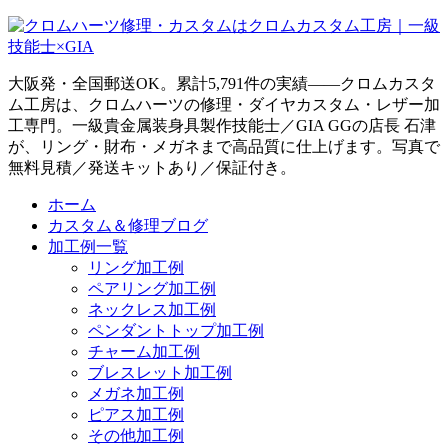
大阪発・全国郵送OK。累計5,791件の実績——クロムカスタ
ム工房は、クロムハーツの修理・ダイヤカスタム・レザー加
工専門。一級貴金属装身具製作技能士／GIA GGの店長 石津
が、リング・財布・メガネまで高品質に仕上げます。写真で
無料見積／発送キットあり／保証付き。
ホーム
カスタム＆修理ブログ
加工例一覧
リング加工例
ペアリング加工例
ネックレス加工例
ペンダントトップ加工例
チャーム加工例
ブレスレット加工例
メガネ加工例
ピアス加工例
その他加工例