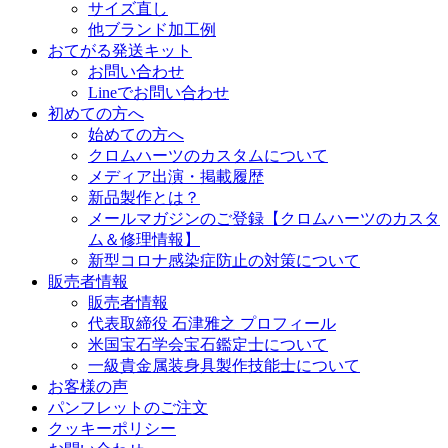
サイズ直し
他ブランド加工例
おてがる発送キット
お問い合わせ
Lineでお問い合わせ
初めての方へ
始めての方へ
クロムハーツのカスタムについて
メディア出演・掲載履歴
新品製作とは？
メールマガジンのご登録【クロムハーツのカスタ
ム＆修理情報】
新型コロナ感染症防止の対策について
販売者情報
販売者情報
代表取締役 石津雅之 プロフィール
米国宝石学会宝石鑑定士について
一級貴金属装身具製作技能士について
お客様の声
パンフレットのご注文
クッキーポリシー