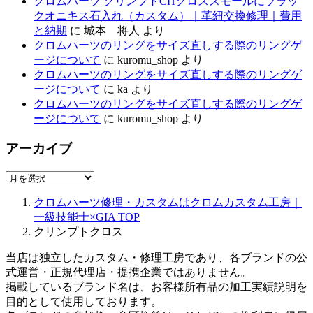
クロムハーツ クリンプトCHクロススモールにブラッ
クオニキス石入れ（カスタム）｜革紐交換修理｜費用
と納期
に
城本 将人
より
クロムハーツのリングをサイズ直しする際のリングゲ
ージについて
に
kuromu_shop
より
クロムハーツのリングをサイズ直しする際のリングゲ
ージについて
に
ka
より
クロムハーツのリングをサイズ直しする際のリングゲ
ージについて
に
kuromu_shop
より
アーカイブ
ア
ー
クロムハーツ修理・カスタムはクロムカスタム工房｜
カ
一級技能士×GIA
TOP
イ
クリンプトクロス
ブ
当店は独立したカスタム・修理工房であり、各ブランドの公
式運営・正規代理店・提携企業ではありません。
掲載しているブランド名は、お客様所有品の加工実績説明を
目的として使用しております。