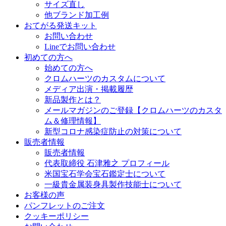
サイズ直し
他ブランド加工例
おてがる発送キット
お問い合わせ
Lineでお問い合わせ
初めての方へ
始めての方へ
クロムハーツのカスタムについて
メディア出演・掲載履歴
新品製作とは？
メールマガジンのご登録【クロムハーツのカスタ
ム＆修理情報】
新型コロナ感染症防止の対策について
販売者情報
販売者情報
代表取締役 石津雅之 プロフィール
米国宝石学会宝石鑑定士について
一級貴金属装身具製作技能士について
お客様の声
パンフレットのご注文
クッキーポリシー