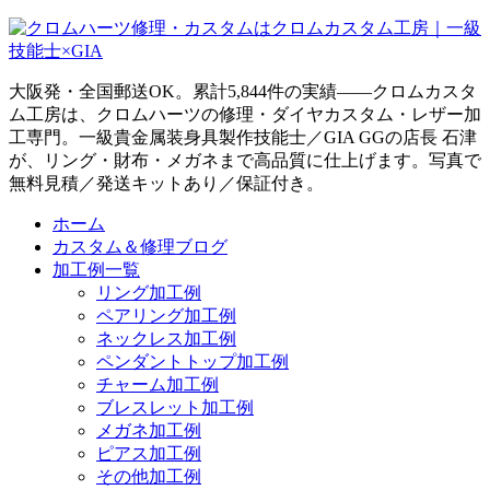
大阪発・全国郵送OK。累計5,844件の実績——クロムカスタ
ム工房は、クロムハーツの修理・ダイヤカスタム・レザー加
工専門。一級貴金属装身具製作技能士／GIA GGの店長 石津
が、リング・財布・メガネまで高品質に仕上げます。写真で
無料見積／発送キットあり／保証付き。
ホーム
カスタム＆修理ブログ
加工例一覧
リング加工例
ペアリング加工例
ネックレス加工例
ペンダントトップ加工例
チャーム加工例
ブレスレット加工例
メガネ加工例
ピアス加工例
その他加工例