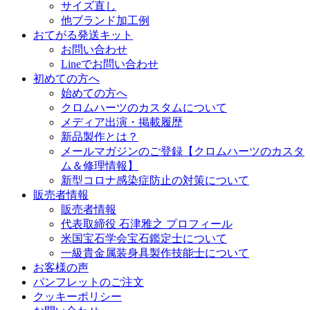
サイズ直し
他ブランド加工例
おてがる発送キット
お問い合わせ
Lineでお問い合わせ
初めての方へ
始めての方へ
クロムハーツのカスタムについて
メディア出演・掲載履歴
新品製作とは？
メールマガジンのご登録【クロムハーツのカスタ
ム＆修理情報】
新型コロナ感染症防止の対策について
販売者情報
販売者情報
代表取締役 石津雅之 プロフィール
米国宝石学会宝石鑑定士について
一級貴金属装身具製作技能士について
お客様の声
パンフレットのご注文
クッキーポリシー