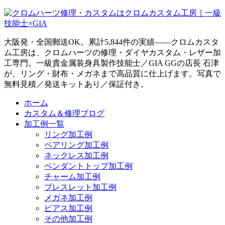
大阪発・全国郵送OK。累計5,844件の実績——クロムカスタ
ム工房は、クロムハーツの修理・ダイヤカスタム・レザー加
工専門。一級貴金属装身具製作技能士／GIA GGの店長 石津
が、リング・財布・メガネまで高品質に仕上げます。写真で
無料見積／発送キットあり／保証付き。
ホーム
カスタム＆修理ブログ
加工例一覧
リング加工例
ペアリング加工例
ネックレス加工例
ペンダントトップ加工例
チャーム加工例
ブレスレット加工例
メガネ加工例
ピアス加工例
その他加工例