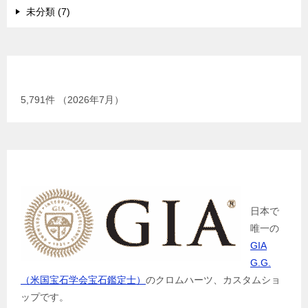
未分類 (7)
現在までの加工総数
5,791
件 （2026年7月）
GIA G.G.（米国宝石学会宝石鑑定士）
日本で
唯一の
GIA
G.G.
（米国宝石学会宝石鑑定士）
のクロムハーツ、カスタムショ
ップです。