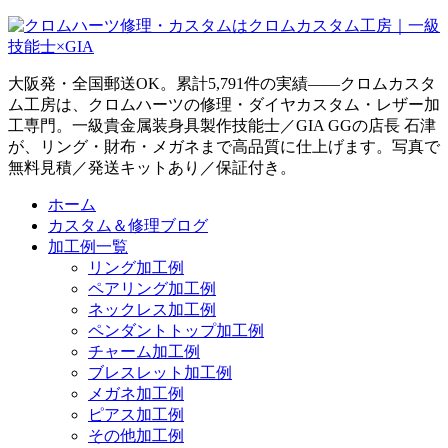
大阪発・全国郵送OK。累計5,791件の実績——クロムカスタ
ム工房は、クロムハーツの修理・ダイヤカスタム・レザー加
工専門。一級貴金属装身具製作技能士／GIA GGの店長 石津
が、リング・財布・メガネまで高品質に仕上げます。写真で
無料見積／発送キットあり／保証付き。
ホーム
カスタム＆修理ブログ
加工例一覧
リング加工例
ペアリング加工例
ネックレス加工例
ペンダントトップ加工例
チャーム加工例
ブレスレット加工例
メガネ加工例
ピアス加工例
その他加工例