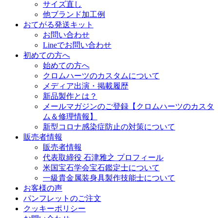
サイズ直し
他ブランド加工例
おてがる発送キット
お問い合わせ
Lineでお問い合わせ
初めての方へ
始めての方へ
クロムハーツのカスタムについて
メディア出演・掲載履歴
新品製作とは？
メールマガジンのご登録【クロムハーツのカスタ
ム＆修理情報】
新型コロナ感染症防止の対策について
販売者情報
販売者情報
代表取締役 石津雅之 プロフィール
米国宝石学会宝石鑑定士について
一級貴金属装身具製作技能士について
お客様の声
パンフレットのご注文
クッキーポリシー