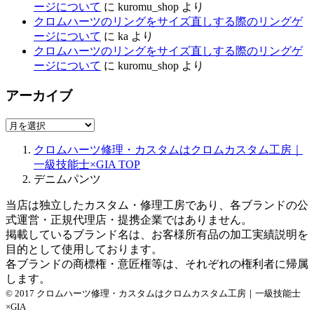
ージについて
に
kuromu_shop
より
クロムハーツのリングをサイズ直しする際のリングゲ
ージについて
に
ka
より
クロムハーツのリングをサイズ直しする際のリングゲ
ージについて
に
kuromu_shop
より
アーカイブ
ア
ー
クロムハーツ修理・カスタムはクロムカスタム工房｜
カ
一級技能士×GIA
TOP
イ
デニムパンツ
ブ
当店は独立したカスタム・修理工房であり、各ブランドの公
式運営・正規代理店・提携企業ではありません。
掲載しているブランド名は、お客様所有品の加工実績説明を
目的として使用しております。
各ブランドの商標権・意匠権等は、それぞれの権利者に帰属
します。
© 2017 クロムハーツ修理・カスタムはクロムカスタム工房｜一級技能士
×GIA