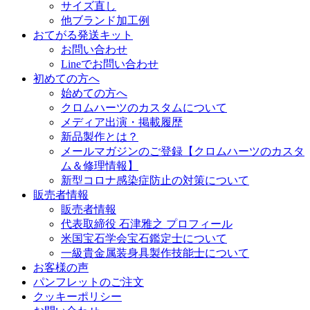
サイズ直し
他ブランド加工例
おてがる発送キット
お問い合わせ
Lineでお問い合わせ
初めての方へ
始めての方へ
クロムハーツのカスタムについて
メディア出演・掲載履歴
新品製作とは？
メールマガジンのご登録【クロムハーツのカスタ
ム＆修理情報】
新型コロナ感染症防止の対策について
販売者情報
販売者情報
代表取締役 石津雅之 プロフィール
米国宝石学会宝石鑑定士について
一級貴金属装身具製作技能士について
お客様の声
パンフレットのご注文
クッキーポリシー