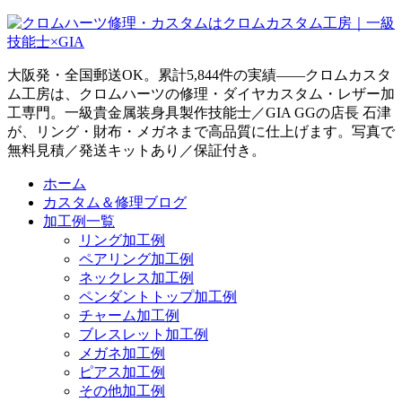
大阪発・全国郵送OK。累計5,844件の実績——クロムカスタ
ム工房は、クロムハーツの修理・ダイヤカスタム・レザー加
工専門。一級貴金属装身具製作技能士／GIA GGの店長 石津
が、リング・財布・メガネまで高品質に仕上げます。写真で
無料見積／発送キットあり／保証付き。
ホーム
カスタム＆修理ブログ
加工例一覧
リング加工例
ペアリング加工例
ネックレス加工例
ペンダントトップ加工例
チャーム加工例
ブレスレット加工例
メガネ加工例
ピアス加工例
その他加工例