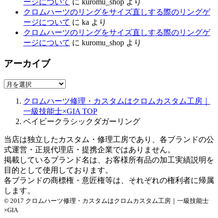
ージについて
に
kuromu_shop
より
クロムハーツのリングをサイズ直しする際のリングゲ
ージについて
に
ka
より
クロムハーツのリングをサイズ直しする際のリングゲ
ージについて
に
kuromu_shop
より
アーカイブ
ア
ー
クロムハーツ修理・カスタムはクロムカスタム工房｜
カ
一級技能士×GIA
TOP
イ
ベイビークラシックダガーリング
ブ
当店は独立したカスタム・修理工房であり、各ブランドの公
式運営・正規代理店・提携企業ではありません。
掲載しているブランド名は、お客様所有品の加工実績説明を
目的として使用しております。
各ブランドの商標権・意匠権等は、それぞれの権利者に帰属
します。
© 2017 クロムハーツ修理・カスタムはクロムカスタム工房｜一級技能士
×GIA