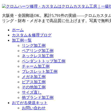
大阪発・全国郵送OK。累計5,791件の実績——クロムカス
リング・財布・メガネまで高品質に仕上げます。写真で無料
ホーム
カスタム＆修理ブログ
加工例一覧
リング加工例
ペアリング加工例
ネックレス加工例
ペンダントトップ加工例
チャーム加工例
ブレスレット加工例
メガネ加工例
ピアス加工例
その他加工例
サイズ直し
他ブランド加工例
おてがる発送キット
お問い合わせ