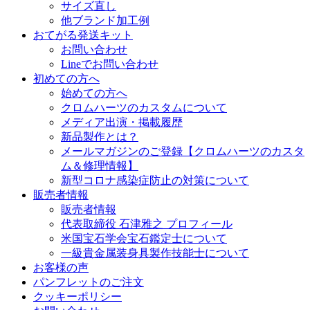
サイズ直し
他ブランド加工例
おてがる発送キット
お問い合わせ
Lineでお問い合わせ
初めての方へ
始めての方へ
クロムハーツのカスタムについて
メディア出演・掲載履歴
新品製作とは？
メールマガジンのご登録【クロムハーツのカスタ
ム＆修理情報】
新型コロナ感染症防止の対策について
販売者情報
販売者情報
代表取締役 石津雅之 プロフィール
米国宝石学会宝石鑑定士について
一級貴金属装身具製作技能士について
お客様の声
パンフレットのご注文
クッキーポリシー