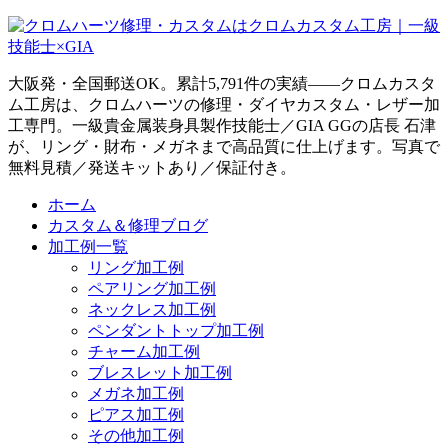
大阪発・全国郵送OK。累計5,791件の実績——クロムカスタ
ム工房は、クロムハーツの修理・ダイヤカスタム・レザー加
工専門。一級貴金属装身具製作技能士／GIA GGの店長 石津
が、リング・財布・メガネまで高品質に仕上げます。写真で
無料見積／発送キットあり／保証付き。
ホーム
カスタム＆修理ブログ
加工例一覧
リング加工例
ペアリング加工例
ネックレス加工例
ペンダントトップ加工例
チャーム加工例
ブレスレット加工例
メガネ加工例
ピアス加工例
その他加工例