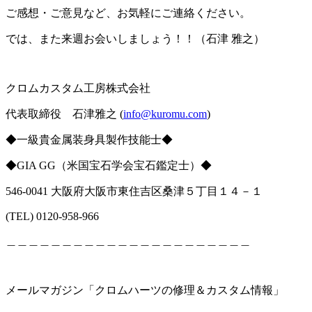
ご感想・ご意見など、お気軽にご連絡ください。
では、また来週お会いしましょう！！（石津 雅之）
クロムカスタム工房株式会社
代表取締役 石津雅之
(
info@kuromu.com
)
◆一級貴金属装身具製作技能士◆
◆
GIA GG
（米国宝石学会宝石鑑定士）
◆
546-0041 大阪府大阪市東住吉区桑津５丁目１４－１
(TEL) 0120-958-966
＿＿＿＿＿＿＿＿＿＿＿＿＿＿＿＿＿＿＿＿＿＿
メールマガジン「クロムハーツの修理＆カスタム情報」