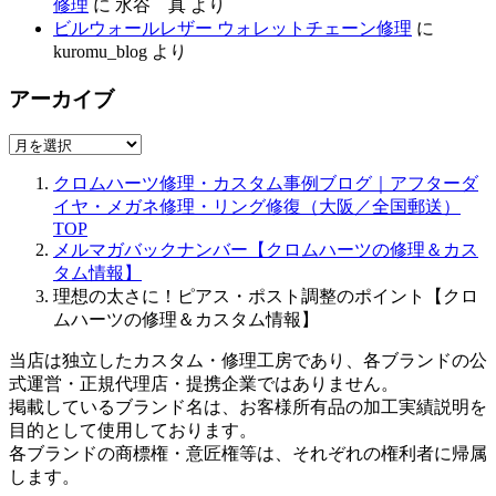
修理
に
水谷 真
より
ビルウォールレザー ウォレットチェーン修理
に
kuromu_blog
より
アーカイブ
ア
ー
クロムハーツ修理・カスタム事例ブログ｜アフターダ
カ
イヤ・メガネ修理・リング修復（大阪／全国郵送）
イ
TOP
ブ
メルマガバックナンバー【クロムハーツの修理＆カス
タム情報】
理想の太さに！ピアス・ポスト調整のポイント【クロ
ムハーツの修理＆カスタム情報】
当店は独立したカスタム・修理工房であり、各ブランドの公
式運営・正規代理店・提携企業ではありません。
掲載しているブランド名は、お客様所有品の加工実績説明を
目的として使用しております。
各ブランドの商標権・意匠権等は、それぞれの権利者に帰属
します。