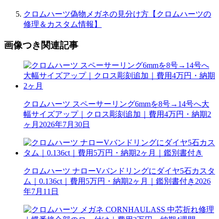
クロムハーツ偽物メガネの見分け方【クロムハーツの
修理＆カスタム情報】
画像つき関連記事
クロムハーツ スペーサーリング6mmを8号→14号へ大
幅サイズアップ｜クロス彫刻追加｜費用4万円・納期2
ヶ月
2026年7月30日
クロムハーツ ナローVバンドリングにダイヤ5石カスタ
ム｜0.136ct｜費用5万円・納期2ヶ月｜鑑別書付き
2026
年7月11日