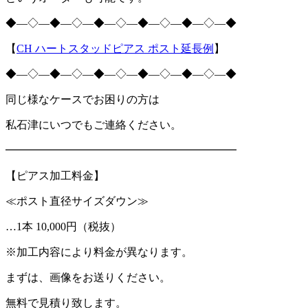
◆―◇―◆―◇―◆―◇―◆―◇―◆―◇―◆
【
CH
ハートスタッドピアス ポスト延長例
】
◆―◇―◆―◇―◆―◇―◆―◇―◆―◇―◆
同じ様なケースでお困りの方は
私石津にいつでもご連絡ください。
━━━━━━━━━━━━━━━━━━━━━
【ピアス加工料金】
≪ポスト直径サイズダウン≫
…
1
本
10,000
円（税抜）
※加工内容により料金が異なります。
まずは、画像をお送りください。
無料で見積り致します。