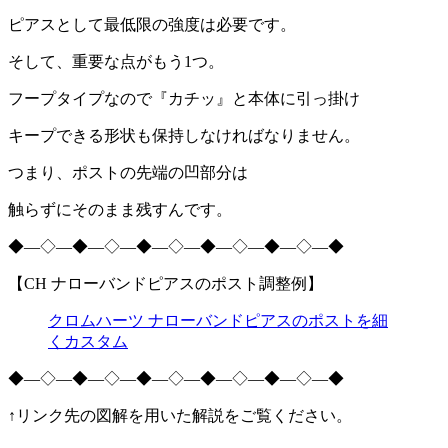
ピアスとして最低限の強度は必要です。
そして、重要な点がもう
1
つ。
フープタイプなので『カチッ』と本体に引っ掛け
キープできる形状も保持しなければなりません。
つまり、ポストの先端の凹部分は
触らずにそのまま残すんです。
◆―◇―◆―◇―◆―◇―◆―◇―◆―◇―◆
【
CH
ナローバンドピアスのポスト調整例】
クロムハーツ ナローバンドピアスのポストを細
くカスタム
◆―◇―◆―◇―◆―◇―◆―◇―◆―◇―◆
↑リンク先の図解を用いた解説をご覧ください。