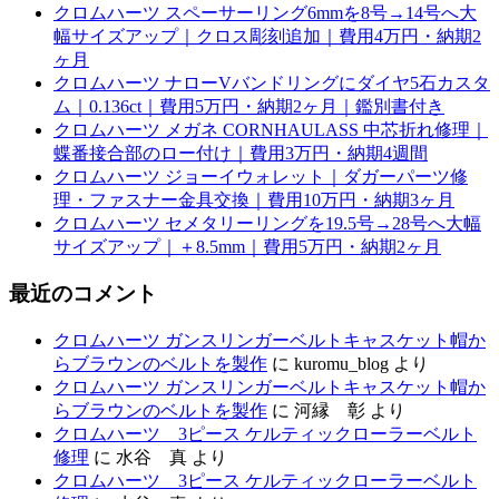
クロムハーツ スペーサーリング6mmを8号→14号へ大
幅サイズアップ｜クロス彫刻追加｜費用4万円・納期2
ヶ月
クロムハーツ ナローVバンドリングにダイヤ5石カスタ
ム｜0.136ct｜費用5万円・納期2ヶ月｜鑑別書付き
クロムハーツ メガネ CORNHAULASS 中芯折れ修理｜
蝶番接合部のロー付け｜費用3万円・納期4週間
クロムハーツ ジョーイウォレット｜ダガーパーツ修
理・ファスナー金具交換｜費用10万円・納期3ヶ月
クロムハーツ セメタリーリングを19.5号→28号へ大幅
サイズアップ｜＋8.5mm｜費用5万円・納期2ヶ月
最近のコメント
クロムハーツ ガンスリンガーベルトキャスケット帽か
らブラウンのベルトを製作
に
kuromu_blog
より
クロムハーツ ガンスリンガーベルトキャスケット帽か
らブラウンのベルトを製作
に
河縁 彰
より
クロムハーツ 3ピース ケルティックローラーベルト
修理
に
水谷 真
より
クロムハーツ 3ピース ケルティックローラーベルト