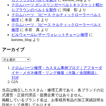
クロムハーツ ガンスリンガーベルトキャスケット帽か
らブラウンのベルトを製作
に
河縁 彰
より
クロムハーツ 3ピース ケルティックローラーベルト
修理
に
水谷 真
より
クロムハーツ 3ピース ケルティックローラーベルト
修理
に
水谷 真
より
ビルウォールレザー ウォレットチェーン修理
に
kuromu_blog
より
アーカイブ
ア
ー
クロムハーツ修理・カスタム事例ブログ｜アフターダ
カ
イヤ・メガネ修理・リング修復（大阪／全国郵送）
イ
TOP
ブ
GIA
当店は独立したカスタム・修理工房であり、各ブランドの公
式運営・正規代理店・提携企業ではありません。
掲載しているブランド名は、お客様所有品の加工実績説明を
目的として使用しております。