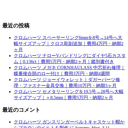
最近の投稿
クロムハーツ スペーサーリング6mmを8号→14号へ大
幅サイズアップ｜クロス彫刻追加｜費用4万円・納期2
ヶ月
クロムハーツ ナローVバンドリングにダイヤ5石カスタ
ム｜0.136ct｜費用5万円・納期2ヶ月｜鑑別書付き
クロムハーツ メガネ CORNHAULASS 中芯折れ修理｜
蝶番接合部のロー付け｜費用3万円・納期4週間
クロムハーツ ジョーイウォレット｜ダガーパーツ修
理・ファスナー金具交換｜費用10万円・納期3ヶ月
クロムハーツ セメタリーリングを19.5号→28号へ大幅
サイズアップ｜＋8.5mm｜費用5万円・納期2ヶ月
最近のコメント
クロムハーツ ガンスリンガーベルトキャスケット帽か
らブラウンのベルトを製作
に
kuromu_blog
より