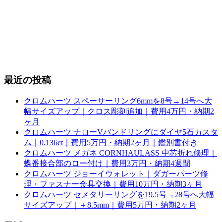
最近の投稿
クロムハーツ スペーサーリング6mmを8号→14号へ大
幅サイズアップ｜クロス彫刻追加｜費用4万円・納期2
ヶ月
クロムハーツ ナローVバンドリングにダイヤ5石カスタ
ム｜0.136ct｜費用5万円・納期2ヶ月｜鑑別書付き
クロムハーツ メガネ CORNHAULASS 中芯折れ修理｜
蝶番接合部のロー付け｜費用3万円・納期4週間
クロムハーツ ジョーイウォレット｜ダガーパーツ修
理・ファスナー金具交換｜費用10万円・納期3ヶ月
クロムハーツ セメタリーリングを19.5号→28号へ大幅
サイズアップ｜＋8.5mm｜費用5万円・納期2ヶ月