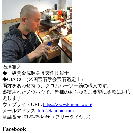
石津雅之
◆一級貴金属装身具製作技能士
◆GIA GG（米国宝石学会宝石鑑定士）
両方をあわせ持つ、クロムハーツ一筋の職人です。
蓄積されたノウハウで、皆様のあらゆるご要望に柔軟にお応
えします。
ウェブサイトURL:
https://www.kuromu.com/
メールアドレス:
info@kuromu.com
電話番号: 0120-958-966（フリーダイヤル）
Facebook