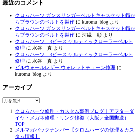
最近のコメント
クロムハーツ ガンスリンガーベルトキャスケット帽か
らブラウンのベルトを製作
に
kuromu_blog
より
クロムハーツ ガンスリンガーベルトキャスケット帽か
らブラウンのベルトを製作
に
河縁 彰
より
クロムハーツ 3ピース ケルティックローラーベルト
修理
に
水谷 真
より
クロムハーツ 3ピース ケルティックローラーベルト
修理
に
水谷 真
より
ビルウォールレザー ウォレットチェーン修理
に
kuromu_blog
より
アーカイブ
ア
ー
クロムハーツ修理・カスタム事例ブログ｜アフターダ
カ
イヤ・メガネ修理・リング修復（大阪／全国郵送）
イ
TOP
ブ
メルマガバックナンバー【クロムハーツの修理＆カス
タム情報】