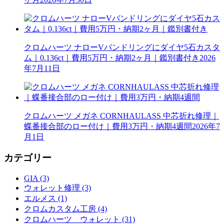
クロムハーツ ナローVバンドリングにダイヤ5石カスタ
ム｜0.136ct｜費用5万円・納期2ヶ月｜鑑別書付き
2026
年7月11日
クロムハーツ メガネ CORNHAULASS 中芯折れ修理｜
蝶番接合部のロー付け｜費用3万円・納期4週間
2026年7
月1日
カテゴリー
GIA (3)
ウォレット修理 (3)
エルメス (1)
クロムカスタム工房 (4)
クロムハーツ ウォレット (31)