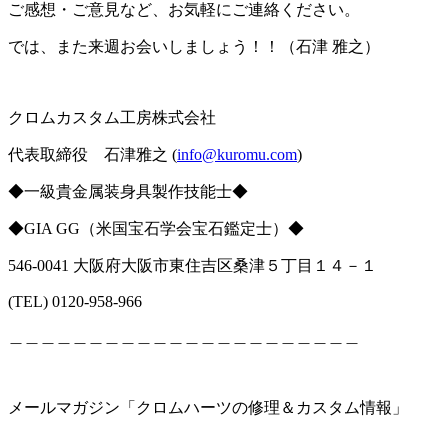
ご感想・ご意見など、お気軽にご連絡ください。
では、また来週お会いしましょう！！（石津 雅之）
クロムカスタム工房株式会社
代表取締役 石津雅之
(
info@kuromu.com
)
◆一級貴金属装身具製作技能士◆
◆
GIA GG
（米国宝石学会宝石鑑定士）
◆
546-0041 大阪府大阪市東住吉区桑津５丁目１４－１
(TEL) 0120-958-966
＿＿＿＿＿＿＿＿＿＿＿＿＿＿＿＿＿＿＿＿＿＿
メールマガジン「クロムハーツの修理＆カスタム情報」