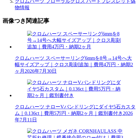
クロムハーツ フローラルクロス ハートブレスレット偽
物情報
画像つき関連記事
クロムハーツ スペーサーリング6mmを8号→14号へ大
幅サイズアップ｜クロス彫刻追加｜費用4万円・納期2
ヶ月
2026年7月30日
クロムハーツ ナローVバンドリングにダイヤ5石カスタ
ム｜0.136ct｜費用5万円・納期2ヶ月｜鑑別書付き
2026
年7月11日