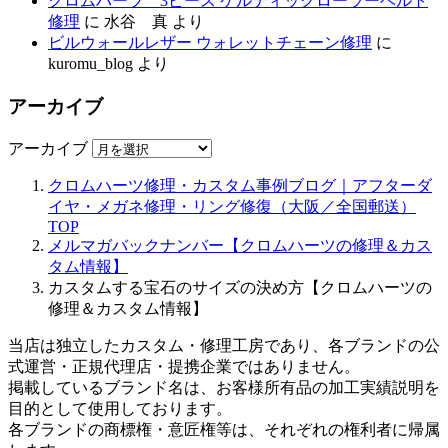
クロムハーツ 3ピース ケルティックローラーベルト
修理
に
水谷 真
より
ビルウォールレザー ウォレットチェーン修理
に
kuromu_blog
より
アーカイブ
アーカイブ
クロムハーツ修理・カスタム事例ブログ｜アフターダ
イヤ・メガネ修理・リング修復（大阪／全国郵送）
TOP
メルマガバックナンバー【クロムハーツの修理＆カス
タム情報】
カスタムする宝石のサイズの決め方【クロムハーツの
修理＆カスタム情報】
当店は独立したカスタム・修理工房であり、各ブランドの公
式運営・正規代理店・提携企業ではありません。
掲載しているブランド名は、お客様所有品の加工実績説明を
目的として使用しております。
各ブランドの商標権・意匠権等は、それぞれの権利者に帰属