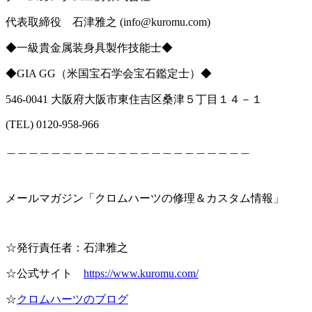
代表取締役 石津雅之
(info@kuromu.com)
◆一級貴金属装身具製作技能士◆
◆
GIA GG
（米国宝石学会宝石鑑定士）
◆
546-0041 大阪府大阪市東住吉区桑津５丁目１４－１
(TEL) 0120-958-966
＿＿＿＿＿＿＿＿＿＿＿＿＿＿＿＿＿＿＿＿＿＿
メールマガジン「クロムハーツの修理＆カスタム情報」
☆発行責任者：石津雅之
☆公式サイト
https://www.kuromu.com/
☆
クロムハーツのブログ