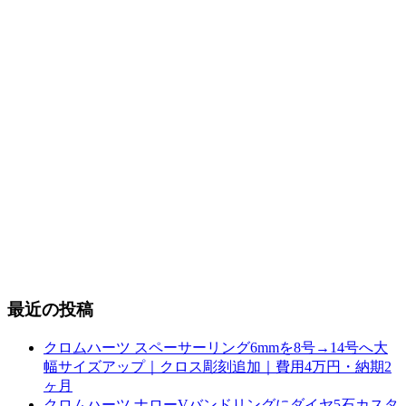
最近の投稿
クロムハーツ スペーサーリング6mmを8号→14号へ大
幅サイズアップ｜クロス彫刻追加｜費用4万円・納期2
ヶ月
クロムハーツ ナローVバンドリングにダイヤ5石カスタ