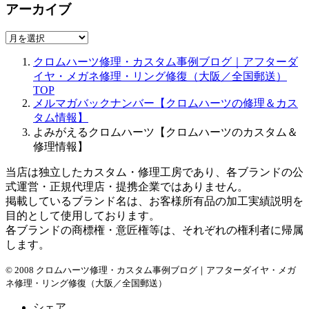
アーカイブ
ア
ー
クロムハーツ修理・カスタム事例ブログ｜アフターダ
カ
イヤ・メガネ修理・リング修復（大阪／全国郵送）
イ
TOP
ブ
メルマガバックナンバー【クロムハーツの修理＆カス
タム情報】
よみがえるクロムハーツ【クロムハーツのカスタム＆
修理情報】
当店は独立したカスタム・修理工房であり、各ブランドの公
式運営・正規代理店・提携企業ではありません。
掲載しているブランド名は、お客様所有品の加工実績説明を
目的として使用しております。
各ブランドの商標権・意匠権等は、それぞれの権利者に帰属
します。
© 2008 クロムハーツ修理・カスタム事例ブログ｜アフターダイヤ・メガ
ネ修理・リング修復（大阪／全国郵送）
シェア