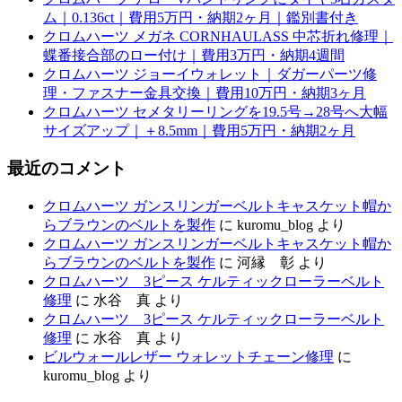
ム｜0.136ct｜費用5万円・納期2ヶ月｜鑑別書付き
クロムハーツ メガネ CORNHAULASS 中芯折れ修理｜
蝶番接合部のロー付け｜費用3万円・納期4週間
クロムハーツ ジョーイウォレット｜ダガーパーツ修
理・ファスナー金具交換｜費用10万円・納期3ヶ月
クロムハーツ セメタリーリングを19.5号→28号へ大幅
サイズアップ｜＋8.5mm｜費用5万円・納期2ヶ月
最近のコメント
クロムハーツ ガンスリンガーベルトキャスケット帽か
らブラウンのベルトを製作
に
kuromu_blog
より
クロムハーツ ガンスリンガーベルトキャスケット帽か
らブラウンのベルトを製作
に
河縁 彰
より
クロムハーツ 3ピース ケルティックローラーベルト
修理
に
水谷 真
より
クロムハーツ 3ピース ケルティックローラーベルト
修理
に
水谷 真
より
ビルウォールレザー ウォレットチェーン修理
に
kuromu_blog
より