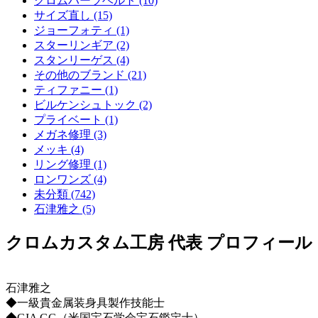
クロムハーツベルト (10)
サイズ直し (15)
ジョーフォティ (1)
スターリンギア (2)
スタンリーゲス (4)
その他のブランド (21)
ティファニー (1)
ビルケンシュトック (2)
プライベート (1)
メガネ修理 (3)
メッキ (4)
リング修理 (1)
ロンワンズ (4)
未分類 (742)
石津雅之 (5)
クロムカスタム工房 代表 プロフィール
石津雅之
◆一級貴金属装身具製作技能士
◆GIA GG（米国宝石学会宝石鑑定士）