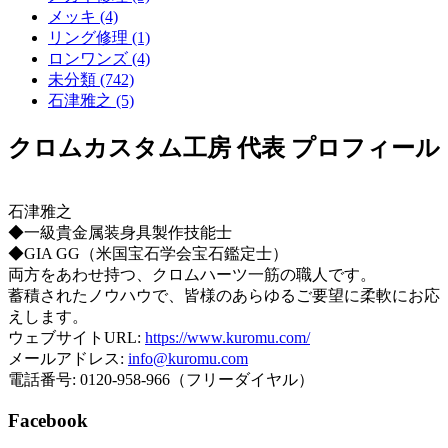
メッキ (4)
リング修理 (1)
ロンワンズ (4)
未分類 (742)
石津雅之 (5)
クロムカスタム工房 代表 プロフィール
石津雅之
◆一級貴金属装身具製作技能士
◆GIA GG（米国宝石学会宝石鑑定士）
両方をあわせ持つ、クロムハーツ一筋の職人です。
蓄積されたノウハウで、皆様のあらゆるご要望に柔軟にお応
えします。
ウェブサイトURL:
https://www.kuromu.com/
メールアドレス:
info@kuromu.com
電話番号: 0120-958-966（フリーダイヤル）
Facebook