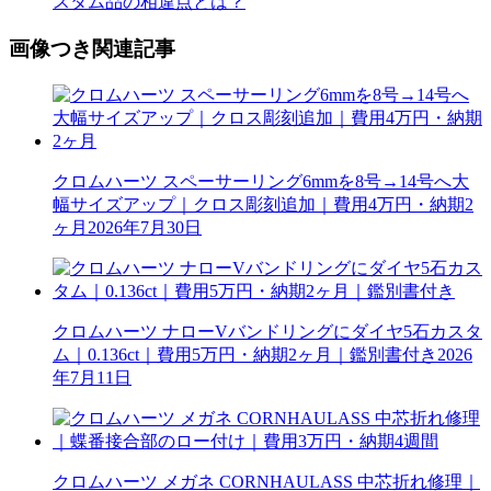
スタム品の相違点とは？
画像つき関連記事
クロムハーツ スペーサーリング6mmを8号→14号へ大
幅サイズアップ｜クロス彫刻追加｜費用4万円・納期2
ヶ月
2026年7月30日
クロムハーツ ナローVバンドリングにダイヤ5石カスタ
ム｜0.136ct｜費用5万円・納期2ヶ月｜鑑別書付き
2026
年7月11日
クロムハーツ メガネ CORNHAULASS 中芯折れ修理｜