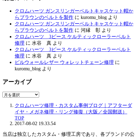
クロムハーツ ガンスリンガーベルトキャスケット帽か
らブラウンのベルトを製作
に
kuromu_blog
より
クロムハーツ ガンスリンガーベルトキャスケット帽か
らブラウンのベルトを製作
に
河縁 彰
より
クロムハーツ 3ピース ケルティックローラーベルト
修理
に
水谷 真
より
クロムハーツ 3ピース ケルティックローラーベルト
修理
に
水谷 真
より
ビルウォールレザー ウォレットチェーン修理
に
kuromu_blog
より
アーカイブ
ア
ー
クロムハーツ修理・カスタム事例ブログ｜アフターダ
カ
イヤ・メガネ修理・リング修復（大阪／全国郵送）
イ
TOP
ブ
2017-08-02 19.33.54
当店は独立したカスタム・修理工房であり、各ブランドの公