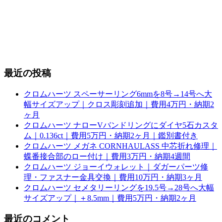
最近の投稿
クロムハーツ スペーサーリング6mmを8号→14号へ大
幅サイズアップ｜クロス彫刻追加｜費用4万円・納期2
ヶ月
クロムハーツ ナローVバンドリングにダイヤ5石カスタ
ム｜0.136ct｜費用5万円・納期2ヶ月｜鑑別書付き
クロムハーツ メガネ CORNHAULASS 中芯折れ修理｜
蝶番接合部のロー付け｜費用3万円・納期4週間
クロムハーツ ジョーイウォレット｜ダガーパーツ修
理・ファスナー金具交換｜費用10万円・納期3ヶ月
クロムハーツ セメタリーリングを19.5号→28号へ大幅
サイズアップ｜＋8.5mm｜費用5万円・納期2ヶ月
最近のコメント