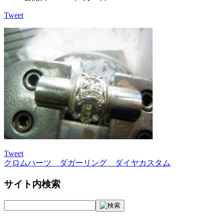
Tweet
Tweet
クロムハーツ ダガーリング ダイヤカスタム
投
稿
サイト内検索
ナ
ビ