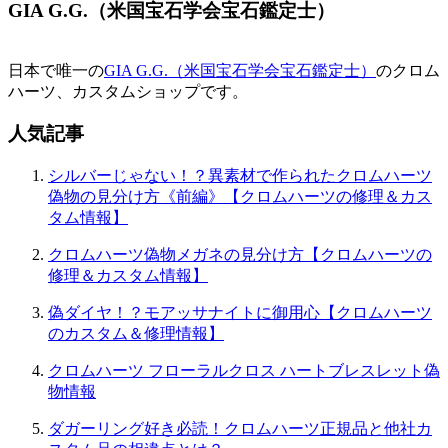
GIA G.G.（米国宝石学会宝石鑑定士）
ゲ
ー
日本で唯一の
GIA G.G.（米国宝石学会宝石鑑定士）
のクロム
シ
ハーツ、カスタムショップです。
ョ
人気記事
ン
シルバーじゃない！？異素材で作られたクロムハーツ
偽物の見分け方《前編》【クロムハーツの修理＆カス
タム情報】
クロムハーツ偽物メガネの見分け方【クロムハーツの
修理＆カスタム情報】
偽ダイヤ！？モアッサナイトに御用心【クロムハーツ
のカスタム＆修理情報】
クロムハーツ フローラルクロス ハートブレスレット偽
物情報
ダガーリング好き必読！クロムハーツ正規品と他社カ