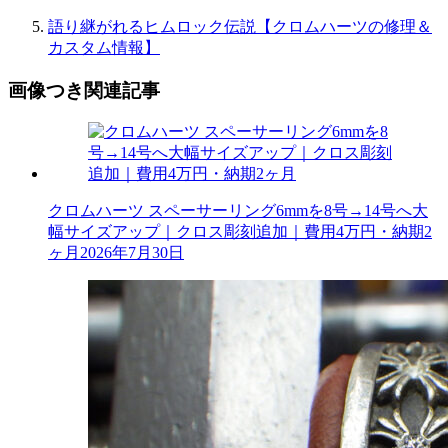
語り継がれるヒムロック伝説【クロムハーツの修理＆
カスタム情報】
画像つき関連記事
クロムハーツ スペーサーリング6mmを8号→14号へ大
幅サイズアップ｜クロス彫刻追加｜費用4万円・納期2
ヶ月
2026年7月30日