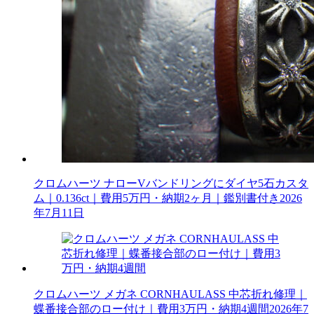
クロムハーツ ナローVバンドリングにダイヤ5石カスタ
ム｜0.136ct｜費用5万円・納期2ヶ月｜鑑別書付き
2026
年7月11日
クロムハーツ メガネ CORNHAULASS 中芯折れ修理｜
蝶番接合部のロー付け｜費用3万円・納期4週間
2026年7