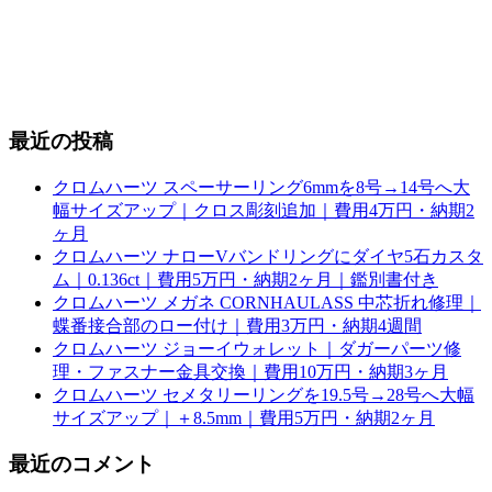
最近の投稿
クロムハーツ スペーサーリング6mmを8号→14号へ大
幅サイズアップ｜クロス彫刻追加｜費用4万円・納期2
ヶ月
クロムハーツ ナローVバンドリングにダイヤ5石カスタ
ム｜0.136ct｜費用5万円・納期2ヶ月｜鑑別書付き
クロムハーツ メガネ CORNHAULASS 中芯折れ修理｜
蝶番接合部のロー付け｜費用3万円・納期4週間
クロムハーツ ジョーイウォレット｜ダガーパーツ修
理・ファスナー金具交換｜費用10万円・納期3ヶ月
クロムハーツ セメタリーリングを19.5号→28号へ大幅
サイズアップ｜＋8.5mm｜費用5万円・納期2ヶ月
最近のコメント