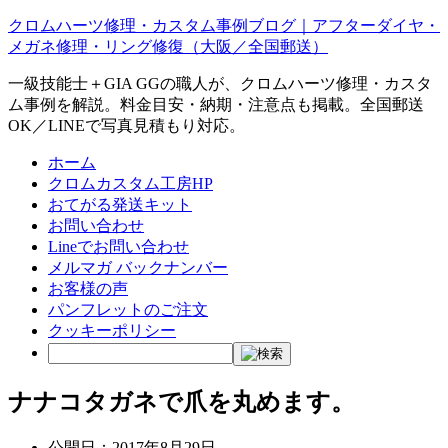
クロムハーツ修理・カスタム事例ブログ｜アフターダイヤ・
メガネ修理・リング修復（大阪／全国郵送）
一級技能士＋GIA GGの職人が、クロムハーツ修理・カスタ
ム事例を解説。料金目安・納期・注意点も掲載。全国郵送
OK／LINEで写真見積もり対応。
ホーム
クロムカスタム工房HP
おてがる発送キット
お問い合わせ
Lineでお問い合わせ
メルマガ バックナンバー
お客様の声
パンフレットのご注文
クッキーポリシー
ナナコタガネで爪を丸めます。
公開日：
2017年8月29日