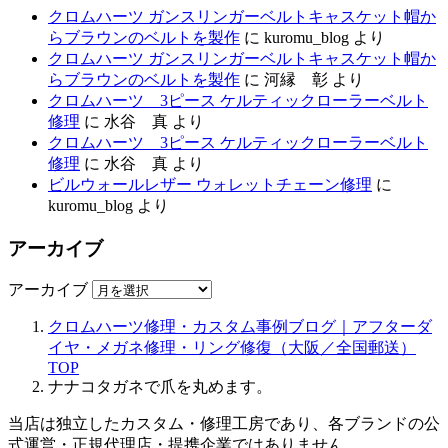
クロムハーツ ガンスリンガーベルトキャスケット帽か
らブラウンのベルトを製作
に
kuromu_blog
より
クロムハーツ ガンスリンガーベルトキャスケット帽か
らブラウンのベルトを製作
に
河縁 彰
より
クロムハーツ 3ピース ケルティックローラーベルト
修理
に
水谷 真
より
クロムハーツ 3ピース ケルティックローラーベルト
修理
に
水谷 真
より
ビルウォールレザー ウォレットチェーン修理
に
kuromu_blog
より
アーカイブ
アーカイブ
クロムハーツ修理・カスタム事例ブログ｜アフターダ
イヤ・メガネ修理・リング修復（大阪／全国郵送）
TOP
ナナコタガネで爪を丸めます。
当店は独立したカスタム・修理工房であり、各ブランドの公
式運営・正規代理店・提携企業ではありません。