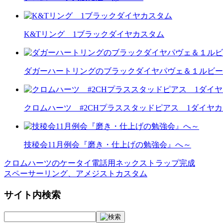
K&Tリング 1ブラックダイヤカスタム
ダガーハートリングのブラックダイヤパヴェ＆１ルビー
クロムハーツ #2CHプラススタッドピアス 1ダイヤ
技稜会11月例会『磨き・仕上げの勉強会』へ～
クロムハーツのケータイ電話用ネックストラップ完成
投
スペーサーリング、アメジストカスタム
稿
サイト内検索
ナ
ビ