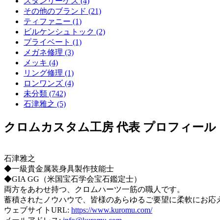
スタンリーゲス (4)
その他のブランド (21)
ティファニー (1)
ビルケンシュトック (2)
プライベート (1)
メガネ修理 (3)
メッキ (4)
リング修理 (1)
ロンワンズ (4)
未分類 (742)
石津雅之 (5)
クロムカスタム工房 代表 プロフィール
石津雅之
◆一級貴金属装身具製作技能士
◆GIA GG（米国宝石学会宝石鑑定士）
両方をあわせ持つ、クロムハーツ一筋の職人です。
蓄積されたノウハウで、皆様のあらゆるご要望に柔軟にお応
ウェブサイトURL:
https://www.kuromu.com/