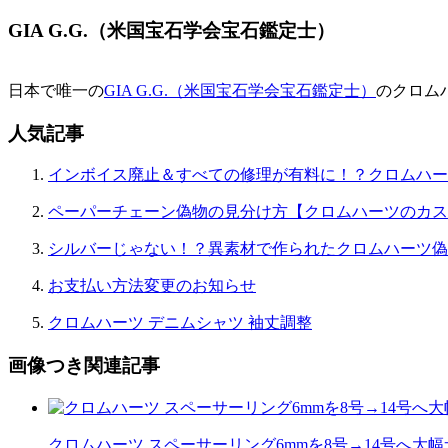
ゲ
GIA G.G.（米国宝石学会宝石鑑定士）
ー
シ
日本で唯一の
GIA G.G.（米国宝石学会宝石鑑定士）
のクロム
ョ
人気記事
ン
インボイス廃止＆すべての修理が有料に！？クロムハー
ペーパーチェーン偽物の見分け方【クロムハーツのカス
シルバーじゃない！？異素材で作られたクロムハーツ偽
お支払い方法変更のお知らせ
クロムハーツ デニムシャツ 袖丈調整
画像つき関連記事
クロムハーツ スペーサーリング6mmを8号→14号へ大