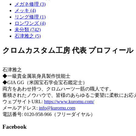
メガネ修理 (3)
メッキ (4)
リング修理 (1)
ロンワンズ (4)
未分類 (742)
石津雅之 (5)
クロムカスタム工房 代表 プロフィール
石津雅之
◆一級貴金属装身具製作技能士
◆GIA GG（米国宝石学会宝石鑑定士）
両方をあわせ持つ、クロムハーツ一筋の職人です。
蓄積されたノウハウで、皆様のあらゆるご要望に柔軟にお応
ウェブサイトURL:
https://www.kuromu.com/
メールアドレス:
info@kuromu.com
電話番号: 0120-958-966（フリーダイヤル）
Facebook