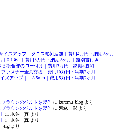
幅サイズアップ｜クロス彫刻追加｜費用4万円・納期2ヶ月
0.136ct｜費用5万円・納期2ヶ月｜鑑別書付き
理｜蝶番接合部のロー付け｜費用3万円・納期4週間
ファスナー金具交換｜費用10万円・納期3ヶ月
サイズアップ｜＋8.5mm｜費用5万円・納期2ヶ月
らブラウンのベルトを製作
に
kuromu_blog
より
らブラウンのベルトを製作
に
河縁 彰
より
理
に
水谷 真
より
理
に
水谷 真
より
_blog
より