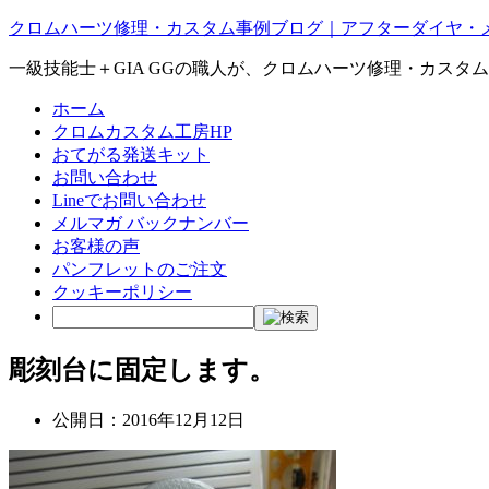
クロムハーツ修理・カスタム事例ブログ｜アフターダイヤ・
一級技能士＋GIA GGの職人が、クロムハーツ修理・カスタ
ホーム
クロムカスタム工房HP
おてがる発送キット
お問い合わせ
Lineでお問い合わせ
メルマガ バックナンバー
お客様の声
パンフレットのご注文
クッキーポリシー
彫刻台に固定します。
公開日：
2016年12月12日