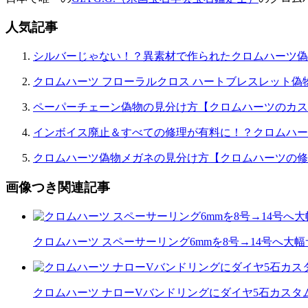
シ
ョ
人気記事
ン
シルバーじゃない！？異素材で作られたクロムハーツ偽
クロムハーツ フローラルクロス ハートブレスレット偽
ペーパーチェーン偽物の見分け方【クロムハーツのカス
インボイス廃止＆すべての修理が有料に！？クロムハー
クロムハーツ偽物メガネの見分け方【クロムハーツの修
画像つき関連記事
クロムハーツ スペーサーリング6mmを8号→14号へ大
クロムハーツ ナローVバンドリングにダイヤ5石カスタム｜