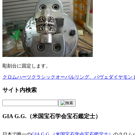
彫刻台に固定します。
クロムハーツクラシックオーバルリング、パヴェダイヤモン
投
稿
サイト内検索
ナ
ビ
GIA G.G.（米国宝石学会宝石鑑定士）
ゲ
ー
日本で唯一の
GIA G.G.（米国宝石学会宝石鑑定士）
のクロム