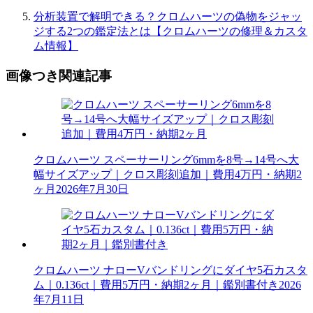
分析装置で解明できる？クロムハーツの偽物をジャッ
ジする2つの鑑定法とは【クロムハーツの修理＆カスタ
ム情報】
画像つき関連記事
クロムハーツ スペーサーリング6mmを8号→14号へ大
幅サイズアップ｜クロス彫刻追加｜費用4万円・納期2
ヶ月
2026年7月30日
クロムハーツ ナローVバンドリングにダイヤ5石カスタ
ム｜0.136ct｜費用5万円・納期2ヶ月｜鑑別書付き
2026
年7月11日