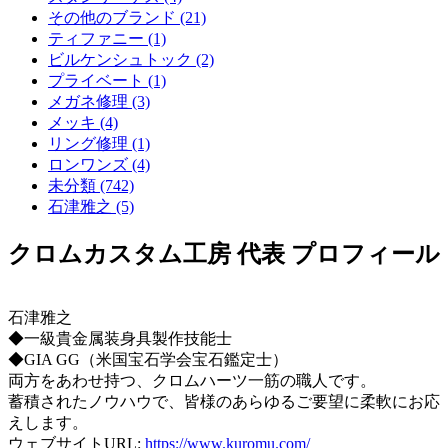
その他のブランド (21)
ティファニー (1)
ビルケンシュトック (2)
プライベート (1)
メガネ修理 (3)
メッキ (4)
リング修理 (1)
ロンワンズ (4)
未分類 (742)
石津雅之 (5)
クロムカスタム工房 代表 プロフィール
石津雅之
◆一級貴金属装身具製作技能士
◆GIA GG（米国宝石学会宝石鑑定士）
両方をあわせ持つ、クロムハーツ一筋の職人です。
蓄積されたノウハウで、皆様のあらゆるご要望に柔軟にお応
えします。
ウェブサイトURL:
https://www.kuromu.com/