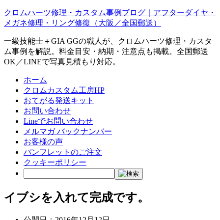
クロムハーツ修理・カスタム事例ブログ｜アフターダイヤ・
メガネ修理・リング修復（大阪／全国郵送）
一級技能士＋GIA GGの職人が、クロムハーツ修理・カスタ
ム事例を解説。料金目安・納期・注意点も掲載。全国郵送
OK／LINEで写真見積もり対応。
ホーム
クロムカスタム工房HP
おてがる発送キット
お問い合わせ
Lineでお問い合わせ
メルマガ バックナンバー
お客様の声
パンフレットのご注文
クッキーポリシー
イブシを入れて完成です。
公開日：
2016年12月12日