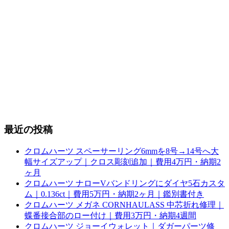
最近の投稿
クロムハーツ スペーサーリング6mmを8号→14号へ大
幅サイズアップ｜クロス彫刻追加｜費用4万円・納期2
ヶ月
クロムハーツ ナローVバンドリングにダイヤ5石カスタ
ム｜0.136ct｜費用5万円・納期2ヶ月｜鑑別書付き
クロムハーツ メガネ CORNHAULASS 中芯折れ修理｜
蝶番接合部のロー付け｜費用3万円・納期4週間
クロムハーツ ジョーイウォレット｜ダガーパーツ修