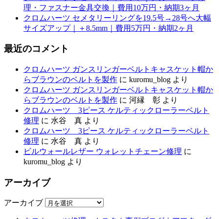
理・ファスナー金具交換｜費用10万円・納期3ヶ月
クロムハーツ セメタリーリングを19.5号→28号へ大幅
サイズアップ｜＋8.5mm｜費用5万円・納期2ヶ月
最近のコメント
クロムハーツ ガンスリンガーベルトキャスケット帽か
らブラウンのベルトを製作
に
kuromu_blog
より
クロムハーツ ガンスリンガーベルトキャスケット帽か
らブラウンのベルトを製作
に
河縁 彰
より
クロムハーツ 3ピース ケルティックローラーベルト
修理
に
水谷 真
より
クロムハーツ 3ピース ケルティックローラーベルト
修理
に
水谷 真
より
ビルウォールレザー ウォレットチェーン修理
に
kuromu_blog
より
アーカイブ
アーカイブ