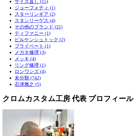
サイズ直し (15)
ジョーフォティ (1)
スターリンギア (2)
スタンリーゲス (4)
その他のブランド (21)
ティファニー (1)
ビルケンシュトック (2)
プライベート (1)
メガネ修理 (3)
メッキ (4)
リング修理 (1)
ロンワンズ (4)
未分類 (742)
石津雅之 (5)
クロムカスタム工房 代表 プロフィール