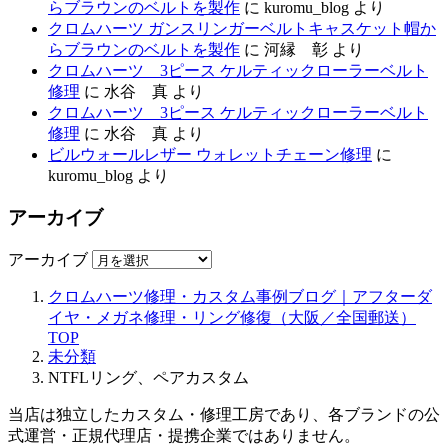
らブラウンのベルトを製作
に
kuromu_blog
より
クロムハーツ ガンスリンガーベルトキャスケット帽か
らブラウンのベルトを製作
に
河縁 彰
より
クロムハーツ 3ピース ケルティックローラーベルト
修理
に
水谷 真
より
クロムハーツ 3ピース ケルティックローラーベルト
修理
に
水谷 真
より
ビルウォールレザー ウォレットチェーン修理
に
kuromu_blog
より
アーカイブ
アーカイブ
クロムハーツ修理・カスタム事例ブログ｜アフターダ
イヤ・メガネ修理・リング修復（大阪／全国郵送）
TOP
未分類
NTFLリング、ペアカスタム
当店は独立したカスタム・修理工房であり、各ブランドの公
式運営・正規代理店・提携企業ではありません。