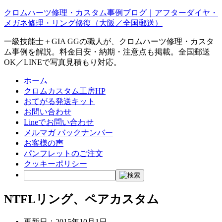
クロムハーツ修理・カスタム事例ブログ｜アフターダイヤ・
メガネ修理・リング修復（大阪／全国郵送）
一級技能士＋GIA GGの職人が、クロムハーツ修理・カスタ
ム事例を解説。料金目安・納期・注意点も掲載。全国郵送
OK／LINEで写真見積もり対応。
ホーム
クロムカスタム工房HP
おてがる発送キット
お問い合わせ
Lineでお問い合わせ
メルマガ バックナンバー
お客様の声
パンフレットのご注文
クッキーポリシー
NTFLリング、ペアカスタム
更新日：
2015年10月1日