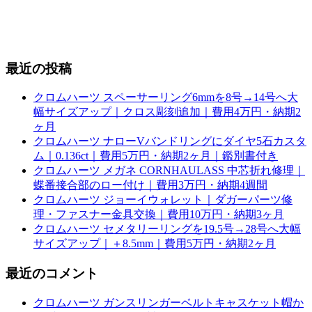
最近の投稿
クロムハーツ スペーサーリング6mmを8号→14号へ大
幅サイズアップ｜クロス彫刻追加｜費用4万円・納期2
ヶ月
クロムハーツ ナローVバンドリングにダイヤ5石カスタ
ム｜0.136ct｜費用5万円・納期2ヶ月｜鑑別書付き
クロムハーツ メガネ CORNHAULASS 中芯折れ修理｜
蝶番接合部のロー付け｜費用3万円・納期4週間
クロムハーツ ジョーイウォレット｜ダガーパーツ修
理・ファスナー金具交換｜費用10万円・納期3ヶ月
クロムハーツ セメタリーリングを19.5号→28号へ大幅
サイズアップ｜＋8.5mm｜費用5万円・納期2ヶ月
最近のコメント
クロムハーツ ガンスリンガーベルトキャスケット帽か