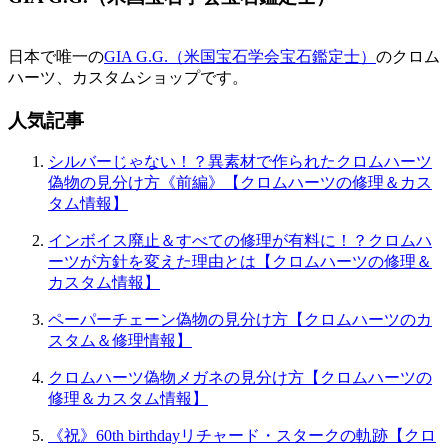
シ
ョ
日本で唯一の
GIA G.G.（米国宝石学会宝石鑑定士）
のクロム
ハーツ、カスタムショップです。
ン
人気記事
シルバーじゃない！？異素材で作られたクロムハーツ
偽物の見分け方《前編》【クロムハーツの修理＆カス
タム情報】
インボイス廃止＆すべての修理が有料に！？クロムハ
ーツが方針を変えた理由とは【クロムハーツの修理＆
カスタム情報】
ペーパーチェーン偽物の見分け方【クロムハーツのカ
スタム＆修理情報】
クロムハーツ偽物メガネの見分け方【クロムハーツの
修理＆カスタム情報】
《祝》60th birthdayリチャード・スタークの軌跡【クロ