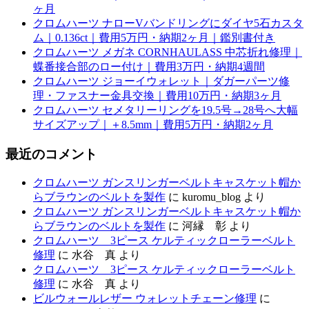
ヶ月
クロムハーツ ナローVバンドリングにダイヤ5石カスタ
ム｜0.136ct｜費用5万円・納期2ヶ月｜鑑別書付き
クロムハーツ メガネ CORNHAULASS 中芯折れ修理｜
蝶番接合部のロー付け｜費用3万円・納期4週間
クロムハーツ ジョーイウォレット｜ダガーパーツ修
理・ファスナー金具交換｜費用10万円・納期3ヶ月
クロムハーツ セメタリーリングを19.5号→28号へ大幅
サイズアップ｜＋8.5mm｜費用5万円・納期2ヶ月
最近のコメント
クロムハーツ ガンスリンガーベルトキャスケット帽か
らブラウンのベルトを製作
に
kuromu_blog
より
クロムハーツ ガンスリンガーベルトキャスケット帽か
らブラウンのベルトを製作
に
河縁 彰
より
クロムハーツ 3ピース ケルティックローラーベルト
修理
に
水谷 真
より
クロムハーツ 3ピース ケルティックローラーベルト
修理
に
水谷 真
より
ビルウォールレザー ウォレットチェーン修理
に