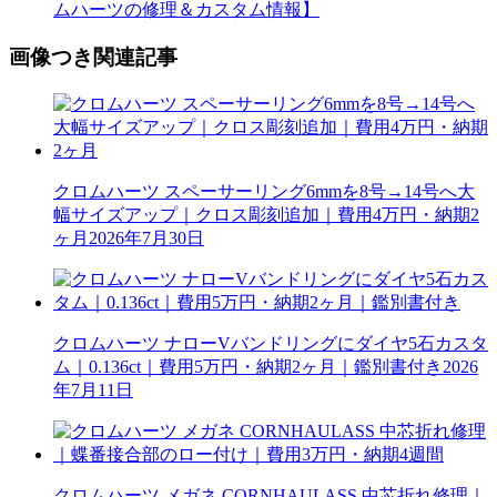
ムハーツの修理＆カスタム情報】
画像つき関連記事
クロムハーツ スペーサーリング6mmを8号→14号へ大
幅サイズアップ｜クロス彫刻追加｜費用4万円・納期2
ヶ月
2026年7月30日
クロムハーツ ナローVバンドリングにダイヤ5石カスタ
ム｜0.136ct｜費用5万円・納期2ヶ月｜鑑別書付き
2026
年7月11日
クロムハーツ メガネ CORNHAULASS 中芯折れ修理｜