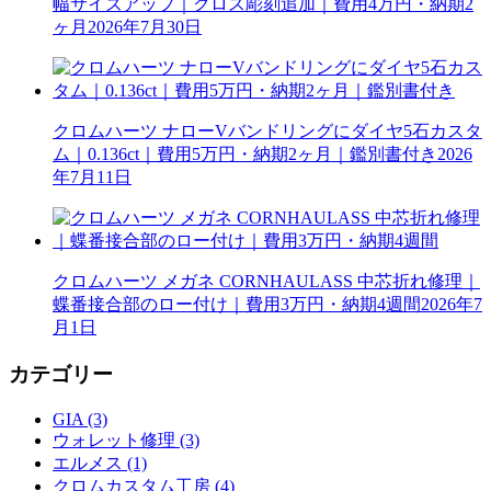
幅サイズアップ｜クロス彫刻追加｜費用4万円・納期2
ヶ月
2026年7月30日
クロムハーツ ナローVバンドリングにダイヤ5石カスタ
ム｜0.136ct｜費用5万円・納期2ヶ月｜鑑別書付き
2026
年7月11日
クロムハーツ メガネ CORNHAULASS 中芯折れ修理｜
蝶番接合部のロー付け｜費用3万円・納期4週間
2026年7
月1日
カテゴリー
GIA (3)
ウォレット修理 (3)
エルメス (1)
クロムカスタム工房 (4)