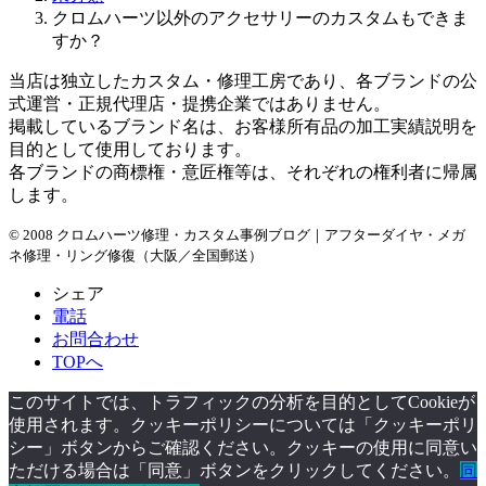
クロムハーツ以外のアクセサリーのカスタムもできま
すか？
当店は独立したカスタム・修理工房であり、各ブランドの公
式運営・正規代理店・提携企業ではありません。
掲載しているブランド名は、お客様所有品の加工実績説明を
目的として使用しております。
各ブランドの商標権・意匠権等は、それぞれの権利者に帰属
します。
© 2008 クロムハーツ修理・カスタム事例ブログ｜アフターダイヤ・メガ
ネ修理・リング修復（大阪／全国郵送）
シェア
電話
お問合わせ
TOPへ
このサイトでは、トラフィックの分析を目的としてCookieが
使用されます。クッキーポリシーについては「クッキーポリ
シー」ボタンからご確認ください。クッキーの使用に同意い
ただける場合は「同意」ボタンをクリックしてください。
同