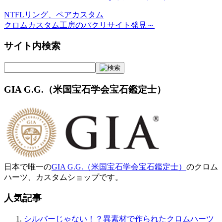
NTFLリング、ペアカスタム
投
クロムカスタム工房のパクリサイト発見～
稿
サイト内検索
ナ
ビ
ゲ
GIA G.G.（米国宝石学会宝石鑑定士）
ー
シ
ョ
ン
日本で唯一の
GIA G.G.（米国宝石学会宝石鑑定士）
のクロム
ハーツ、カスタムショップです。
人気記事
シルバーじゃない！？異素材で作られたクロムハーツ