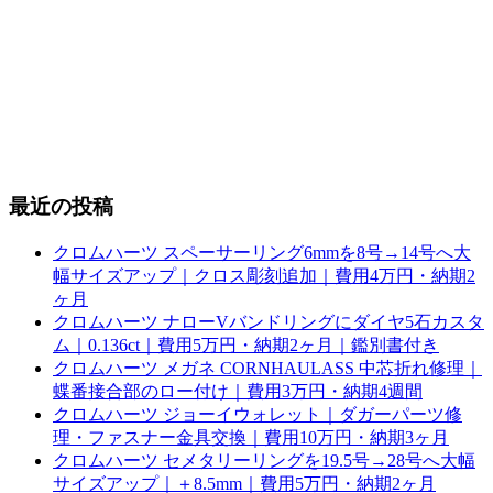
最近の投稿
クロムハーツ スペーサーリング6mmを8号→14号へ大
幅サイズアップ｜クロス彫刻追加｜費用4万円・納期2
ヶ月
クロムハーツ ナローVバンドリングにダイヤ5石カスタ
ム｜0.136ct｜費用5万円・納期2ヶ月｜鑑別書付き
クロムハーツ メガネ CORNHAULASS 中芯折れ修理｜
蝶番接合部のロー付け｜費用3万円・納期4週間
クロムハーツ ジョーイウォレット｜ダガーパーツ修
理・ファスナー金具交換｜費用10万円・納期3ヶ月
クロムハーツ セメタリーリングを19.5号→28号へ大幅
サイズアップ｜＋8.5mm｜費用5万円・納期2ヶ月