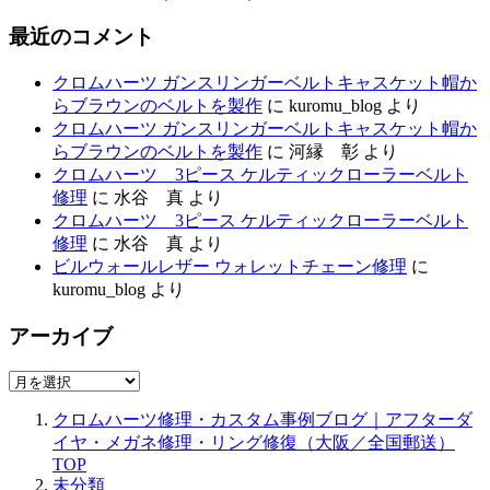
最近のコメント
クロムハーツ ガンスリンガーベルトキャスケット帽か
らブラウンのベルトを製作
に
kuromu_blog
より
クロムハーツ ガンスリンガーベルトキャスケット帽か
らブラウンのベルトを製作
に
河縁 彰
より
クロムハーツ 3ピース ケルティックローラーベルト
修理
に
水谷 真
より
クロムハーツ 3ピース ケルティックローラーベルト
修理
に
水谷 真
より
ビルウォールレザー ウォレットチェーン修理
に
kuromu_blog
より
アーカイブ
ア
ー
クロムハーツ修理・カスタム事例ブログ｜アフターダ
カ
イヤ・メガネ修理・リング修復（大阪／全国郵送）
イ
TOP
ブ
未分類