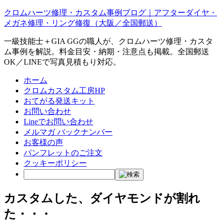
クロムハーツ修理・カスタム事例ブログ｜アフターダイヤ・
メガネ修理・リング修復（大阪／全国郵送）
一級技能士＋GIA GGの職人が、クロムハーツ修理・カスタ
ム事例を解説。料金目安・納期・注意点も掲載。全国郵送
OK／LINEで写真見積もり対応。
ホーム
クロムカスタム工房HP
おてがる発送キット
お問い合わせ
Lineでお問い合わせ
メルマガ バックナンバー
お客様の声
パンフレットのご注文
クッキーポリシー
カスタムした、ダイヤモンドが割れ
た・・・