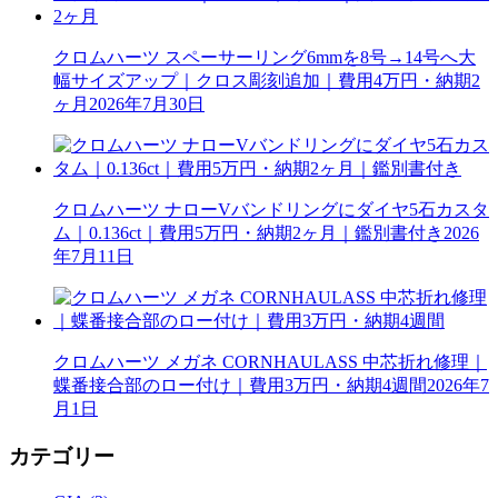
クロムハーツ スペーサーリング6mmを8号→14号へ大
幅サイズアップ｜クロス彫刻追加｜費用4万円・納期2
ヶ月
2026年7月30日
クロムハーツ ナローVバンドリングにダイヤ5石カスタ
ム｜0.136ct｜費用5万円・納期2ヶ月｜鑑別書付き
2026
年7月11日
クロムハーツ メガネ CORNHAULASS 中芯折れ修理｜
蝶番接合部のロー付け｜費用3万円・納期4週間
2026年7
月1日
カテゴリー