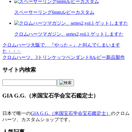
スペーサーリング6mmルビーカスタム
クロムハーツマガジン、series2,vol.1 ゲットしますた
クロムハーツ大阪で、『やった～』と叫んでしまいます
投
た・・・
稿
クロムハーツ、3トリンケッツペンダント8ルビー新品製作
ナ
サイト内検索
ビ
ゲ
ー
GIA G.G.（米国宝石学会宝石鑑定士）
シ
ョ
日本で唯一の
GIA G.G.（米国宝石学会宝石鑑定士）
のクロム
ハーツ、カスタムショップです。
ン
人気記事