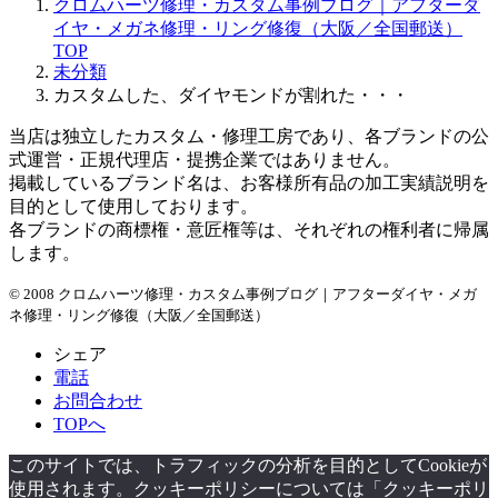
クロムハーツ修理・カスタム事例ブログ｜アフターダ
カ
イヤ・メガネ修理・リング修復（大阪／全国郵送）
イ
TOP
ブ
未分類
カスタムした、ダイヤモンドが割れた・・・
当店は独立したカスタム・修理工房であり、各ブランドの公
式運営・正規代理店・提携企業ではありません。
掲載しているブランド名は、お客様所有品の加工実績説明を
目的として使用しております。
各ブランドの商標権・意匠権等は、それぞれの権利者に帰属
します。
© 2008 クロムハーツ修理・カスタム事例ブログ｜アフターダイヤ・メガ
ネ修理・リング修復（大阪／全国郵送）
シェア
電話
お問合わせ
TOPへ
このサイトでは、トラフィックの分析を目的としてCookieが
使用されます。クッキーポリシーについては「クッキーポリ