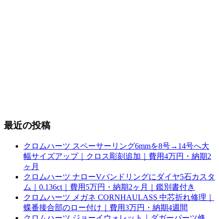
最近の投稿
クロムハーツ スペーサーリング6mmを8号→14号へ大
幅サイズアップ｜クロス彫刻追加｜費用4万円・納期2
ヶ月
クロムハーツ ナローVバンドリングにダイヤ5石カスタ
ム｜0.136ct｜費用5万円・納期2ヶ月｜鑑別書付き
クロムハーツ メガネ CORNHAULASS 中芯折れ修理｜
蝶番接合部のロー付け｜費用3万円・納期4週間
クロムハーツ ジョーイウォレット｜ダガーパーツ修