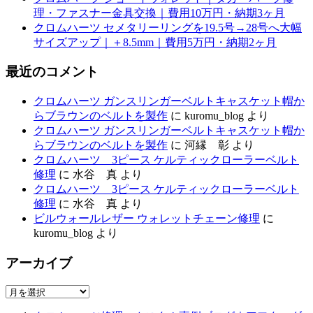
理・ファスナー金具交換｜費用10万円・納期3ヶ月
クロムハーツ セメタリーリングを19.5号→28号へ大幅
サイズアップ｜＋8.5mm｜費用5万円・納期2ヶ月
最近のコメント
クロムハーツ ガンスリンガーベルトキャスケット帽か
らブラウンのベルトを製作
に
kuromu_blog
より
クロムハーツ ガンスリンガーベルトキャスケット帽か
らブラウンのベルトを製作
に
河縁 彰
より
クロムハーツ 3ピース ケルティックローラーベルト
修理
に
水谷 真
より
クロムハーツ 3ピース ケルティックローラーベルト
修理
に
水谷 真
より
ビルウォールレザー ウォレットチェーン修理
に
kuromu_blog
より
アーカイブ
ア
ー