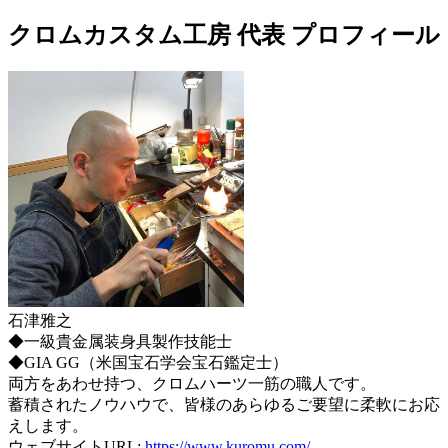
クロムカスタム工房 代表 プロフィール
石津雅之
◆一級貴金属装身具製作技能士
◆GIA GG（米国宝石学会宝石鑑定士）
両方をあわせ持つ、クロムハーツ一筋の職人です。
蓄積されたノウハウで、皆様のあらゆるご要望に柔軟にお応
えします。
ウェブサイトURL:
https://www.kuromu.com/