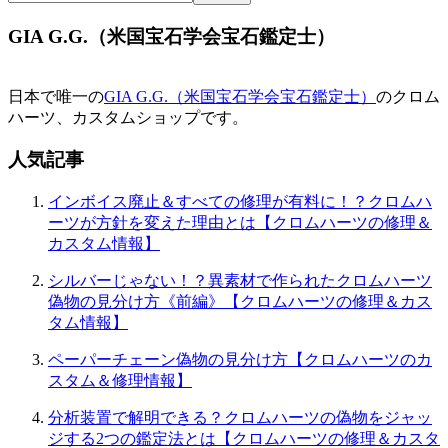
ー
GIA G.G.（米国宝石学会宝石鑑定士）
シ
ョ
日本で唯一の
GIA G.G.（米国宝石学会宝石鑑定士）
のクロム
ン
ハーツ、カスタムショップです。
人気記事
インボイス廃止＆すべての修理が有料に！？クロムハ
ーツが方針を変えた理由とは【クロムハーツの修理＆
カスタム情報】
シルバーじゃない！？異素材で作られたクロムハーツ
偽物の見分け方《前編》【クロムハーツの修理＆カス
タム情報】
ペーパーチェーン偽物の見分け方【クロムハーツのカ
スタム＆修理情報】
分析装置で解明できる？クロムハーツの偽物をジャッ
ジする2つの鑑定法とは【クロムハーツの修理＆カスタ