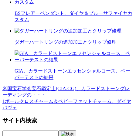
BSフレアーペンダント、ダイヤ＆ブルーサファイヤカ
スタム
ダガーハートリングの追加加工とクリップ修理
GIA、カラードストーンエッセンシャルコース、ペー
パーテストの結果
米国宝石学会宝石鑑定士(GIA.GG)、カラードストーングレ
投
ーディングの・・・
稿
1ボールクロスチャーム＆ベビーファットチャーム、ダイヤ
パヴェ
ナ
ビ
サイト内検索
ゲ