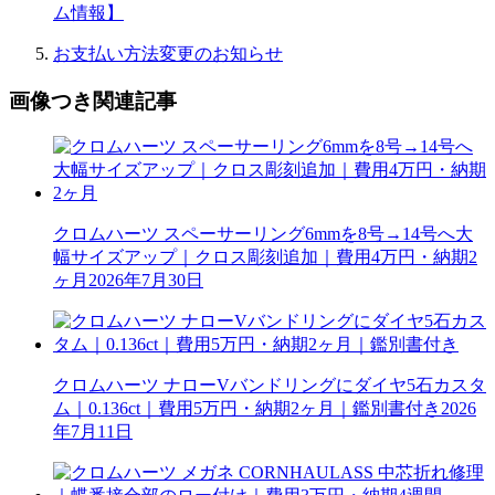
ム情報】
お支払い方法変更のお知らせ
画像つき関連記事
クロムハーツ スペーサーリング6mmを8号→14号へ大
幅サイズアップ｜クロス彫刻追加｜費用4万円・納期2
ヶ月
2026年7月30日
クロムハーツ ナローVバンドリングにダイヤ5石カスタ
ム｜0.136ct｜費用5万円・納期2ヶ月｜鑑別書付き
2026
年7月11日