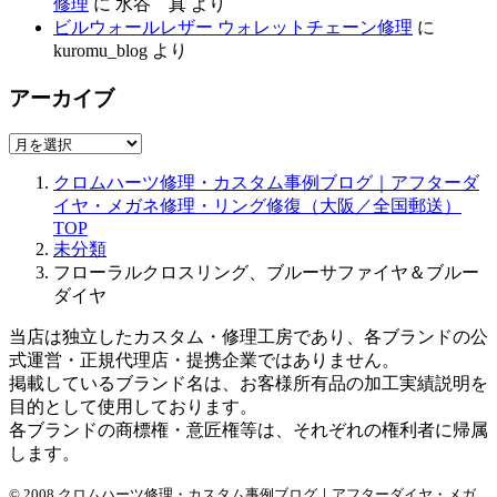
修理
に
水谷 真
より
ビルウォールレザー ウォレットチェーン修理
に
kuromu_blog
より
アーカイブ
ア
ー
クロムハーツ修理・カスタム事例ブログ｜アフターダ
カ
イヤ・メガネ修理・リング修復（大阪／全国郵送）
イ
TOP
ブ
未分類
フローラルクロスリング、ブルーサファイヤ＆ブルー
ダイヤ
当店は独立したカスタム・修理工房であり、各ブランドの公
式運営・正規代理店・提携企業ではありません。
掲載しているブランド名は、お客様所有品の加工実績説明を
目的として使用しております。
各ブランドの商標権・意匠権等は、それぞれの権利者に帰属
します。
© 2008 クロムハーツ修理・カスタム事例ブログ｜アフターダイヤ・メガ