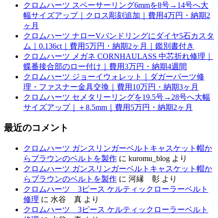
クロムハーツ スペーサーリング6mmを8号→14号へ大
幅サイズアップ｜クロス彫刻追加｜費用4万円・納期2
ヶ月
クロムハーツ ナローVバンドリングにダイヤ5石カスタ
ム｜0.136ct｜費用5万円・納期2ヶ月｜鑑別書付き
クロムハーツ メガネ CORNHAULASS 中芯折れ修理｜
蝶番接合部のロー付け｜費用3万円・納期4週間
クロムハーツ ジョーイウォレット｜ダガーパーツ修
理・ファスナー金具交換｜費用10万円・納期3ヶ月
クロムハーツ セメタリーリングを19.5号→28号へ大幅
サイズアップ｜＋8.5mm｜費用5万円・納期2ヶ月
最近のコメント
クロムハーツ ガンスリンガーベルトキャスケット帽か
らブラウンのベルトを製作
に
kuromu_blog
より
クロムハーツ ガンスリンガーベルトキャスケット帽か
らブラウンのベルトを製作
に
河縁 彰
より
クロムハーツ 3ピース ケルティックローラーベルト
修理
に
水谷 真
より
クロムハーツ 3ピース ケルティックローラーベルト