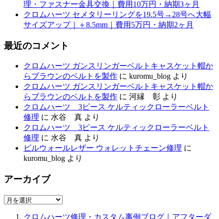
理・ファスナー金具交換｜費用10万円・納期3ヶ月
クロムハーツ セメタリーリングを19.5号→28号へ大幅
サイズアップ｜＋8.5mm｜費用5万円・納期2ヶ月
最近のコメント
クロムハーツ ガンスリンガーベルトキャスケット帽か
らブラウンのベルトを製作
に
kuromu_blog
より
クロムハーツ ガンスリンガーベルトキャスケット帽か
らブラウンのベルトを製作
に
河縁 彰
より
クロムハーツ 3ピース ケルティックローラーベルト
修理
に
水谷 真
より
クロムハーツ 3ピース ケルティックローラーベルト
修理
に
水谷 真
より
ビルウォールレザー ウォレットチェーン修理
に
kuromu_blog
より
アーカイブ
ア
ー
クロムハーツ修理・カスタム事例ブログ｜アフターダ