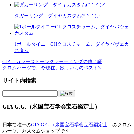
ダガーリング ダイヤカスタム(*＾＾)／
1ボールタイニーCHクロスチャーム、ダイヤパヴェカ
スタム
GIA、カラーストーングレーディングの修了証
投
クロムハーツで、今現在、欲しいものベスト3
稿
サイト内検索
ナ
ビ
ゲ
GIA G.G.（米国宝石学会宝石鑑定士）
ー
シ
日本で唯一の
GIA G.G.（米国宝石学会宝石鑑定士）
のクロム
ョ
ハーツ、カスタムショップです。