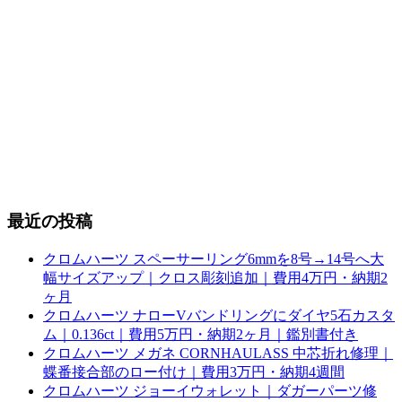
最近の投稿
クロムハーツ スペーサーリング6mmを8号→14号へ大
幅サイズアップ｜クロス彫刻追加｜費用4万円・納期2
ヶ月
クロムハーツ ナローVバンドリングにダイヤ5石カスタ
ム｜0.136ct｜費用5万円・納期2ヶ月｜鑑別書付き
クロムハーツ メガネ CORNHAULASS 中芯折れ修理｜
蝶番接合部のロー付け｜費用3万円・納期4週間
クロムハーツ ジョーイウォレット｜ダガーパーツ修