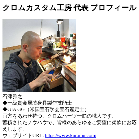
クロムカスタム工房 代表 プロフィール
石津雅之
◆一級貴金属装身具製作技能士
◆GIA GG（米国宝石学会宝石鑑定士）
両方をあわせ持つ、クロムハーツ一筋の職人です。
蓄積されたノウハウで、皆様のあらゆるご要望に柔軟にお応
えします。
ウェブサイトURL:
https://www.kuromu.com/