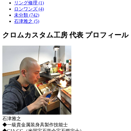
リング修理 (1)
ロンワンズ (4)
未分類 (742)
石津雅之 (5)
クロムカスタム工房 代表 プロフィール
石津雅之
◆一級貴金属装身具製作技能士
◆GIA GG（米国宝石学会宝石鑑定士）