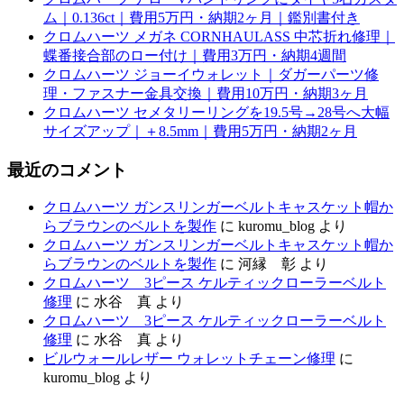
ム｜0.136ct｜費用5万円・納期2ヶ月｜鑑別書付き
クロムハーツ メガネ CORNHAULASS 中芯折れ修理｜
蝶番接合部のロー付け｜費用3万円・納期4週間
クロムハーツ ジョーイウォレット｜ダガーパーツ修
理・ファスナー金具交換｜費用10万円・納期3ヶ月
クロムハーツ セメタリーリングを19.5号→28号へ大幅
サイズアップ｜＋8.5mm｜費用5万円・納期2ヶ月
最近のコメント
クロムハーツ ガンスリンガーベルトキャスケット帽か
らブラウンのベルトを製作
に
kuromu_blog
より
クロムハーツ ガンスリンガーベルトキャスケット帽か
らブラウンのベルトを製作
に
河縁 彰
より
クロムハーツ 3ピース ケルティックローラーベルト
修理
に
水谷 真
より
クロムハーツ 3ピース ケルティックローラーベルト
修理
に
水谷 真
より
ビルウォールレザー ウォレットチェーン修理
に
kuromu_blog
より