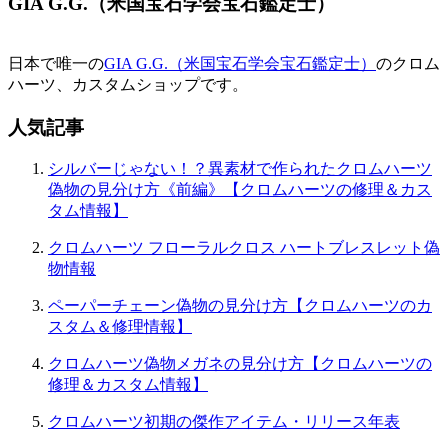
GIA G.G.（米国宝石学会宝石鑑定士）
ー
シ
日本で唯一の
GIA G.G.（米国宝石学会宝石鑑定士）
のクロム
ョ
ハーツ、カスタムショップです。
ン
人気記事
シルバーじゃない！？異素材で作られたクロムハーツ
偽物の見分け方《前編》【クロムハーツの修理＆カス
タム情報】
クロムハーツ フローラルクロス ハートブレスレット偽
物情報
ペーパーチェーン偽物の見分け方【クロムハーツのカ
スタム＆修理情報】
クロムハーツ偽物メガネの見分け方【クロムハーツの
修理＆カスタム情報】
クロムハーツ初期の傑作アイテム・リリース年表