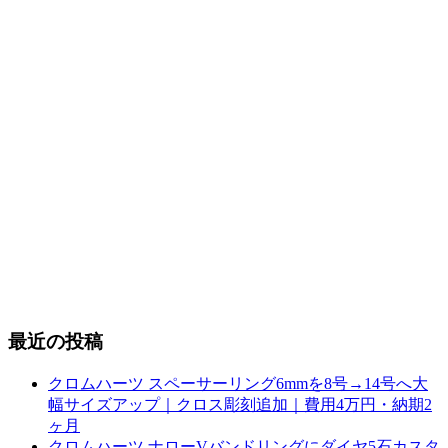
最近の投稿
クロムハーツ スペーサーリング6mmを8号→14号へ大
幅サイズアップ｜クロス彫刻追加｜費用4万円・納期2
ヶ月
クロムハーツ ナローVバンドリングにダイヤ5石カスタ