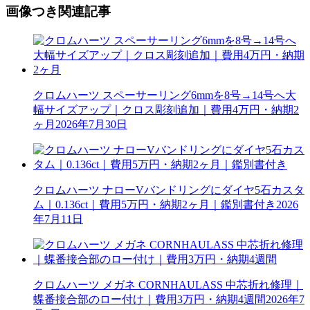
画像つき関連記事
クロムハーツ スペーサーリング6mmを8号→14号へ大
幅サイズアップ｜クロス彫刻追加｜費用4万円・納期2
ヶ月
2026年7月30日
クロムハーツ ナローVバンドリングにダイヤ5石カスタ
ム｜0.136ct｜費用5万円・納期2ヶ月｜鑑別書付き
2026
年7月11日
クロムハーツ メガネ CORNHAULASS 中芯折れ修理｜
蝶番接合部のロー付け｜費用3万円・納期4週間
2026年7