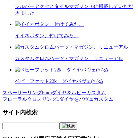
シルバーアクセスタイルマガジン16に掲載していただ
きました。
イイネボタン、付けてみた。
カスタムクロムハーツ・マガジン、リニューアル
ベビーファット22k ダイヤパヴェ(^ ^;Δ
スペーサーリング6mmダイヤ＆ルビーカスタム
投
フローラルクロスリング1ダイヤをパヴェカスタム
稿
サイト内検索
ナ
ビ
ゲ