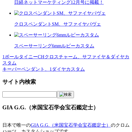
日経ネットマーケティング12月号に掲載！
クロスペンダントSM、サファイヤパヴェ
スペーサーリング6mmルビーカスタム
1ボールタイニーCHクロスチャーム、サファイヤ＆ダイヤカ
投
スタム
稿
キーパーペンダント、1ダイヤカスタム
ナ
サイト内検索
ビ
ゲ
ー
GIA G.G.（米国宝石学会宝石鑑定士）
シ
ョ
日本で唯一の
GIA G.G.（米国宝石学会宝石鑑定士）
のクロム
ハーツ、カスタムショップです。