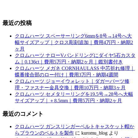
最近の投稿
クロムハーツ スペーサーリング6mmを8号→14号へ大
幅サイズアップ｜クロス彫刻追加｜費用4万円・納期2
ヶ月
クロムハーツ ナローVバンドリングにダイヤ5石カスタ
ム｜0.136ct｜費用5万円・納期2ヶ月｜鑑別書付き
クロムハーツ メガネ CORNHAULASS 中芯折れ修理｜
蝶番接合部のロー付け｜費用3万円・納期4週間
クロムハーツ ジョーイウォレット｜ダガーパーツ修
理・ファスナー金具交換｜費用10万円・納期3ヶ月
クロムハーツ セメタリーリングを19.5号→28号へ大幅
サイズアップ｜＋8.5mm｜費用5万円・納期2ヶ月
最近のコメント
クロムハーツ ガンスリンガーベルトキャスケット帽か
らブラウンのベルトを製作
に
kuromu_blog
より