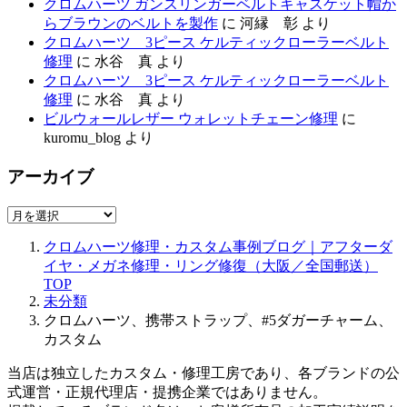
クロムハーツ ガンスリンガーベルトキャスケット帽か
らブラウンのベルトを製作
に
河縁 彰
より
クロムハーツ 3ピース ケルティックローラーベルト
修理
に
水谷 真
より
クロムハーツ 3ピース ケルティックローラーベルト
修理
に
水谷 真
より
ビルウォールレザー ウォレットチェーン修理
に
kuromu_blog
より
アーカイブ
ア
ー
クロムハーツ修理・カスタム事例ブログ｜アフターダ
カ
イヤ・メガネ修理・リング修復（大阪／全国郵送）
イ
TOP
ブ
未分類
クロムハーツ、携帯ストラップ、#5ダガーチャーム、
カスタム
当店は独立したカスタム・修理工房であり、各ブランドの公
式運営・正規代理店・提携企業ではありません。