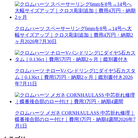
クロムハーツ スペーサーリング6mmを8号→14号へ大
幅サイズアップ｜クロス彫刻追加｜費用4万円・納期2
ヶ月
2026年7月30日
クロムハーツ ナローVバンドリングにダイヤ5石カスタ
ム｜0.136ct｜費用5万円・納期2ヶ月｜鑑別書付き
2026
年7月11日
クロムハーツ メガネ CORNHAULASS 中芯折れ修理｜
蝶番接合部のロー付け｜費用3万円・納期4週間
2026年7
月1日