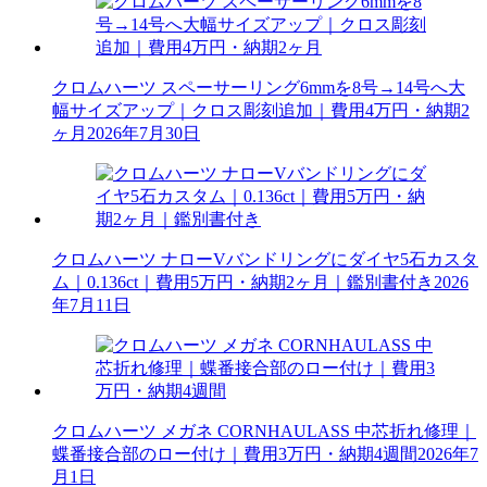
クロムハーツ スペーサーリング6mmを8号→14号へ大
幅サイズアップ｜クロス彫刻追加｜費用4万円・納期2
ヶ月
2026年7月30日
クロムハーツ ナローVバンドリングにダイヤ5石カスタ
ム｜0.136ct｜費用5万円・納期2ヶ月｜鑑別書付き
2026
年7月11日
クロムハーツ メガネ CORNHAULASS 中芯折れ修理｜
蝶番接合部のロー付け｜費用3万円・納期4週間
2026年7
月1日