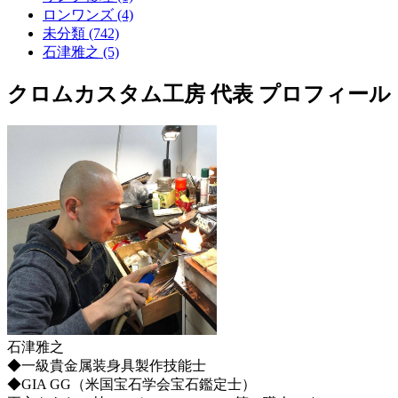
ロンワンズ (4)
未分類 (742)
石津雅之 (5)
クロムカスタム工房 代表 プロフィール
石津雅之
◆一級貴金属装身具製作技能士
◆GIA GG（米国宝石学会宝石鑑定士）