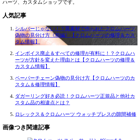
ハーツ、カスタムショップです。
人気記事
シルバーじゃない！？異素材で作られたクロムハーツ
偽物の見分け方《前編》【クロムハーツの修理＆カス
タム情報】
インボイス廃止＆すべての修理が有料に！？クロムハ
ーツが方針を変えた理由とは【クロムハーツの修理＆
カスタム情報】
ペーパーチェーン偽物の見分け方【クロムハーツのカ
スタム＆修理情報】
ダガーリング好き必読！クロムハーツ正規品と他社カ
スタム品の相違点とは？
ロレックス＆クロムハーツ ウォッチブレスの隙間補修
画像つき関連記事