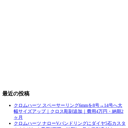
最近の投稿
クロムハーツ スペーサーリング6mmを8号→14号へ大
幅サイズアップ｜クロス彫刻追加｜費用4万円・納期2
ヶ月
クロムハーツ ナローVバンドリングにダイヤ5石カスタ