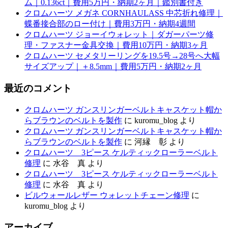
ム｜0.136ct｜費用5万円・納期2ヶ月｜鑑別書付き
クロムハーツ メガネ CORNHAULASS 中芯折れ修理｜
蝶番接合部のロー付け｜費用3万円・納期4週間
クロムハーツ ジョーイウォレット｜ダガーパーツ修
理・ファスナー金具交換｜費用10万円・納期3ヶ月
クロムハーツ セメタリーリングを19.5号→28号へ大幅
サイズアップ｜＋8.5mm｜費用5万円・納期2ヶ月
最近のコメント
クロムハーツ ガンスリンガーベルトキャスケット帽か
らブラウンのベルトを製作
に
kuromu_blog
より
クロムハーツ ガンスリンガーベルトキャスケット帽か
らブラウンのベルトを製作
に
河縁 彰
より
クロムハーツ 3ピース ケルティックローラーベルト
修理
に
水谷 真
より
クロムハーツ 3ピース ケルティックローラーベルト
修理
に
水谷 真
より
ビルウォールレザー ウォレットチェーン修理
に
kuromu_blog
より
アーカイブ