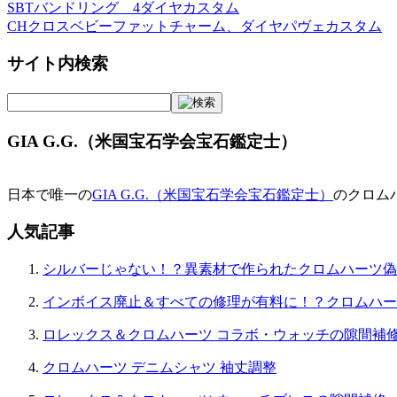
SBTバンドリング 4ダイヤカスタム
投
CHクロスベビーファットチャーム、ダイヤパヴェカスタム
稿
サイト内検索
ナ
ビ
ゲ
GIA G.G.（米国宝石学会宝石鑑定士）
ー
シ
日本で唯一の
GIA G.G.（米国宝石学会宝石鑑定士）
のクロム
ョ
人気記事
ン
シルバーじゃない！？異素材で作られたクロムハーツ偽
インボイス廃止＆すべての修理が有料に！？クロムハー
ロレックス＆クロムハーツ コラボ・ウォッチの隙間補
クロムハーツ デニムシャツ 袖丈調整