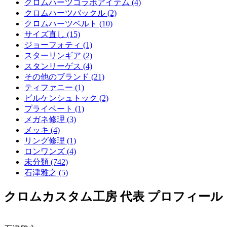
クロムハーツコラボアイテム (4)
クロムハーツバックル (2)
クロムハーツベルト (10)
サイズ直し (15)
ジョーフォティ (1)
スターリンギア (2)
スタンリーゲス (4)
その他のブランド (21)
ティファニー (1)
ビルケンシュトック (2)
プライベート (1)
メガネ修理 (3)
メッキ (4)
リング修理 (1)
ロンワンズ (4)
未分類 (742)
石津雅之 (5)
クロムカスタム工房 代表 プロフィール