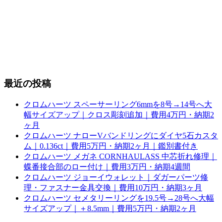
最近の投稿
クロムハーツ スペーサーリング6mmを8号→14号へ大
幅サイズアップ｜クロス彫刻追加｜費用4万円・納期2
ヶ月
クロムハーツ ナローVバンドリングにダイヤ5石カスタ
ム｜0.136ct｜費用5万円・納期2ヶ月｜鑑別書付き
クロムハーツ メガネ CORNHAULASS 中芯折れ修理｜
蝶番接合部のロー付け｜費用3万円・納期4週間
クロムハーツ ジョーイウォレット｜ダガーパーツ修
理・ファスナー金具交換｜費用10万円・納期3ヶ月
クロムハーツ セメタリーリングを19.5号→28号へ大幅
サイズアップ｜＋8.5mm｜費用5万円・納期2ヶ月