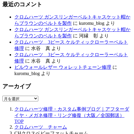
最近のコメント
クロムハーツ ガンスリンガーベルトキャスケット帽か
らブラウンのベルトを製作
に
kuromu_blog
より
クロムハーツ ガンスリンガーベルトキャスケット帽か
らブラウンのベルトを製作
に
河縁 彰
より
クロムハーツ 3ピース ケルティックローラーベルト
修理
に
水谷 真
より
クロムハーツ 3ピース ケルティックローラーベルト
修理
に
水谷 真
より
ビルウォールレザー ウォレットチェーン修理
に
kuromu_blog
より
アーカイブ
ア
ー
クロムハーツ修理・カスタム事例ブログ｜アフターダ
カ
イヤ・メガネ修理・リング修復（大阪／全国郵送）
イ
TOP
ブ
クロムハーツ チャーム
CHクロスベビーファットチャーム