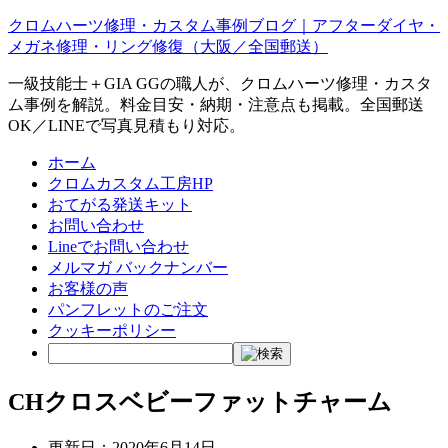
クロムハーツ修理・カスタム事例ブログ｜アフターダイヤ・
メガネ修理・リング修復（大阪／全国郵送）
一級技能士＋GIA GGの職人が、クロムハーツ修理・カスタ
ム事例を解説。料金目安・納期・注意点も掲載。全国郵送
OK／LINEで写真見積もり対応。
ホーム
クロムカスタム工房HP
おてがる発送キット
お問い合わせ
Lineでお問い合わせ
メルマガ バックナンバー
お客様の声
パンフレットのご注文
クッキーポリシー
CHクロスベビーファットチャーム
更新日：
2020年6月14日