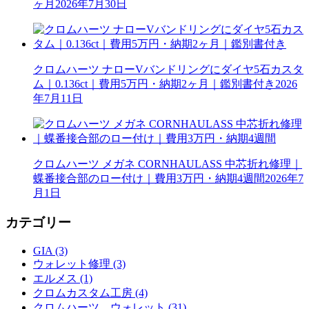
ヶ月
2026年7月30日
クロムハーツ ナローVバンドリングにダイヤ5石カスタ
ム｜0.136ct｜費用5万円・納期2ヶ月｜鑑別書付き
2026
年7月11日
クロムハーツ メガネ CORNHAULASS 中芯折れ修理｜
蝶番接合部のロー付け｜費用3万円・納期4週間
2026年7
月1日
カテゴリー
GIA (3)
ウォレット修理 (3)
エルメス (1)
クロムカスタム工房 (4)
クロムハーツ ウォレット (31)