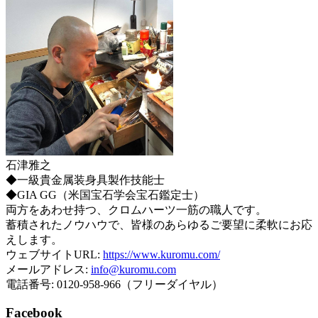
石津雅之
◆一級貴金属装身具製作技能士
◆GIA GG（米国宝石学会宝石鑑定士）
両方をあわせ持つ、クロムハーツ一筋の職人です。
蓄積されたノウハウで、皆様のあらゆるご要望に柔軟にお応
えします。
ウェブサイトURL:
https://www.kuromu.com/
メールアドレス:
info@kuromu.com
電話番号: 0120-958-966（フリーダイヤル）
Facebook