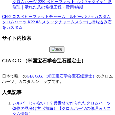
クロムハーツ 22K ベビーファット（パヴェダイヤ）爪
修理｜潰れた爪の修復工程・費用/納期
CHクロスベビーファットチャーム、ルビーパヴェカスタム
投
クロムハーツ K22 #A スタックチャームスターに持ち込み石
稿
をカスタム
ナ
サイト内検索
ビ
ゲ
ー
GIA G.G.（米国宝石学会宝石鑑定士）
シ
ョ
日本で唯一の
GIA G.G.（米国宝石学会宝石鑑定士）
のクロム
ハーツ、カスタムショップです。
ン
人気記事
シルバーじゃない！？異素材で作られたクロムハーツ
偽物の見分け方《前編》【クロムハーツの修理＆カス
タム情報】