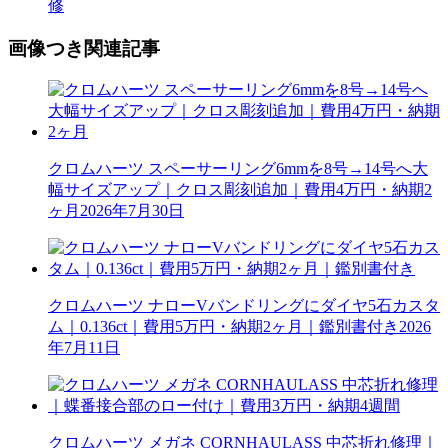
修
画像つき関連記事
クロムハーツ スペーサーリング6mmを8号→14号へ大
幅サイズアップ｜クロス彫刻追加｜費用4万円・納期2
ヶ月
2026年7月30日
クロムハーツ ナローVバンドリングにダイヤ5石カスタ
ム｜0.136ct｜費用5万円・納期2ヶ月｜鑑別書付き
2026
年7月11日
クロムハーツ メガネ CORNHAULASS 中芯折れ修理｜