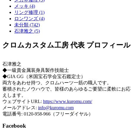
メッキ (4)
リング修理 (1)
ロンワンズ (4)
未分類 (742)
石津雅之 (5)
クロムカスタム工房 代表 プロフィール
石津雅之
◆一級貴金属装身具製作技能士
◆GIA GG（米国宝石学会宝石鑑定士）
両方をあわせ持つ、クロムハーツ一筋の職人です。
蓄積されたノウハウで、皆様のあらゆるご要望に柔軟にお応
えします。
ウェブサイトURL:
https://www.kuromu.com/
メールアドレス:
info@kuromu.com
電話番号: 0120-958-966（フリーダイヤル）
Facebook