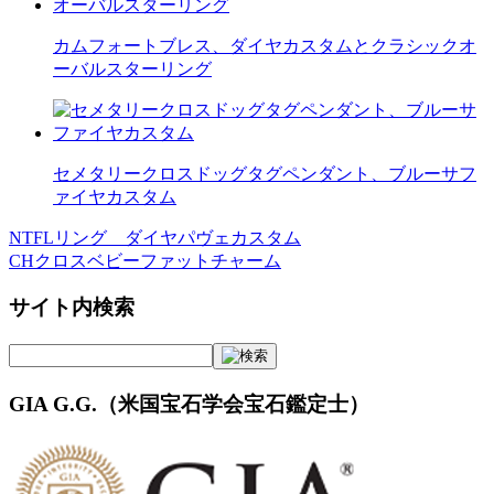
カムフォートブレス、ダイヤカスタムとクラシックオ
ーバルスターリング
セメタリークロスドッグタグペンダント、ブルーサフ
ァイヤカスタム
NTFLリング ダイヤパヴェカスタム
投
CHクロスベビーファットチャーム
稿
サイト内検索
ナ
ビ
ゲ
GIA G.G.（米国宝石学会宝石鑑定士）
ー
シ
ョ