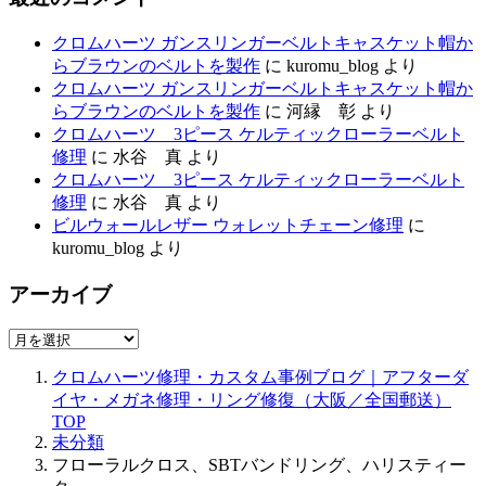
クロムハーツ ガンスリンガーベルトキャスケット帽か
らブラウンのベルトを製作
に
kuromu_blog
より
クロムハーツ ガンスリンガーベルトキャスケット帽か
らブラウンのベルトを製作
に
河縁 彰
より
クロムハーツ 3ピース ケルティックローラーベルト
修理
に
水谷 真
より
クロムハーツ 3ピース ケルティックローラーベルト
修理
に
水谷 真
より
ビルウォールレザー ウォレットチェーン修理
に
kuromu_blog
より
アーカイブ
ア
ー
クロムハーツ修理・カスタム事例ブログ｜アフターダ
カ
イヤ・メガネ修理・リング修復（大阪／全国郵送）
イ
TOP
ブ
未分類
フローラルクロス、SBTバンドリング、ハリスティー