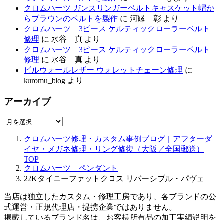
クロムハーツ ガンスリンガーベルトキャスケット帽か
らブラウンのベルトを製作
に
河縁 彰
より
クロムハーツ 3ピース ケルティックローラーベルト
修理
に
水谷 真
より
クロムハーツ 3ピース ケルティックローラーベルト
修理
に
水谷 真
より
ビルウォールレザー ウォレットチェーン修理
に
kuromu_blog
より
アーカイブ
ア
ー
クロムハーツ修理・カスタム事例ブログ｜アフターダ
カ
イヤ・メガネ修理・リング修復（大阪／全国郵送）
イ
TOP
ブ
クロムハーツ ペンダント
22Kタイニーファットクロス リバーシブル・パヴェ
当店は独立したカスタム・修理工房であり、各ブランドの公
式運営・正規代理店・提携企業ではありません。
掲載しているブランド名は、お客様所有品の加工実績説明を