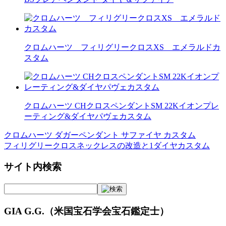
クロムハーツ フィリグリークロスXS エメラルドカ
スタム
クロムハーツ CHクロスペンダントSM 22Kイオンプレ
ーティング&ダイヤパヴェカスタム
クロムハーツ ダガーペンダント サファイヤ カスタム
投
フィリグリークロスネックレスの改造と1ダイヤカスタム
稿
サイト内検索
ナ
ビ
ゲ
GIA G.G.（米国宝石学会宝石鑑定士）
ー