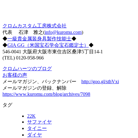
クロムカスタム工房株式会社
代表 石津 雅之(
info@kuromu.com
)
◆
一級貴金属装身具製作技能士
◆
◆
GIA GG（米国宝石学会宝石鑑定士）
◆
546-0041 大阪府大阪市東住吉区桑津5丁目14-1
(TEL) 0120-958-966
クロムハーツのブログ
お客様の声
メールマガジン、バックナンバー
http://goo.gl/sthVxi
メールマガジンの登録、解除
https://www.kuromu.com/blog/archives/7098
タグ
22K
サファイヤ
タイニー
ダイヤ