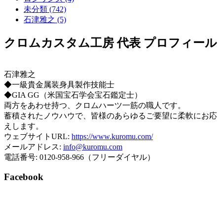
未分類 (742)
石津雅之 (5)
クロムカスタム工房 代表 プロフィール
石津雅之
◆一級貴金属装身具製作技能士
◆GIA GG（米国宝石学会宝石鑑定士）
両方をあわせ持つ、クロムハーツ一筋の職人です。
蓄積されたノウハウで、皆様のあらゆるご要望に柔軟にお応
えします。
ウェブサイトURL:
https://www.kuromu.com/
メールアドレス:
info@kuromu.com
電話番号: 0120-958-966（フリーダイヤル）
Facebook