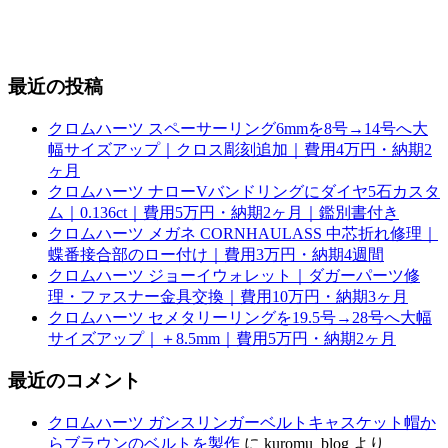
最近の投稿
クロムハーツ スペーサーリング6mmを8号→14号へ大
幅サイズアップ｜クロス彫刻追加｜費用4万円・納期2
ヶ月
クロムハーツ ナローVバンドリングにダイヤ5石カスタ
ム｜0.136ct｜費用5万円・納期2ヶ月｜鑑別書付き
クロムハーツ メガネ CORNHAULASS 中芯折れ修理｜
蝶番接合部のロー付け｜費用3万円・納期4週間
クロムハーツ ジョーイウォレット｜ダガーパーツ修
理・ファスナー金具交換｜費用10万円・納期3ヶ月
クロムハーツ セメタリーリングを19.5号→28号へ大幅
サイズアップ｜＋8.5mm｜費用5万円・納期2ヶ月
最近のコメント
クロムハーツ ガンスリンガーベルトキャスケット帽か
らブラウンのベルトを製作
に
kuromu_blog
より