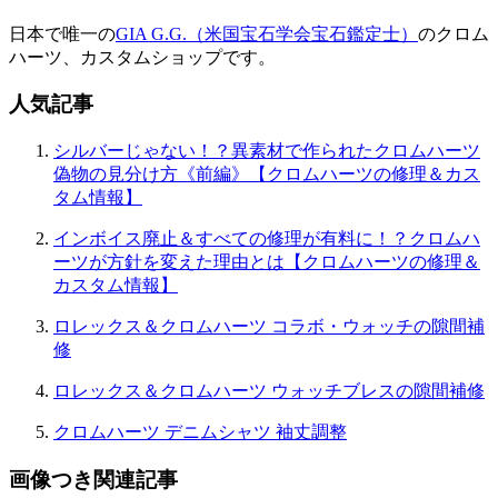
シ
日本で唯一の
GIA G.G.（米国宝石学会宝石鑑定士）
のクロム
ョ
ハーツ、カスタムショップです。
ン
人気記事
シルバーじゃない！？異素材で作られたクロムハーツ
偽物の見分け方《前編》【クロムハーツの修理＆カス
タム情報】
インボイス廃止＆すべての修理が有料に！？クロムハ
ーツが方針を変えた理由とは【クロムハーツの修理＆
カスタム情報】
ロレックス＆クロムハーツ コラボ・ウォッチの隙間補
修
ロレックス＆クロムハーツ ウォッチブレスの隙間補修
クロムハーツ デニムシャツ 袖丈調整
画像つき関連記事