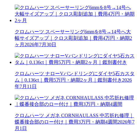
クロムハーツ スペーサーリング6mmを8号→14号へ大
幅サイズアップ｜クロス彫刻追加｜費用4万円・納期2
ヶ月
2026年7月30日
クロムハーツ ナローVバンドリングにダイヤ5石カスタ
ム｜0.136ct｜費用5万円・納期2ヶ月｜鑑別書付き
2026
年7月11日
クロムハーツ メガネ CORNHAULASS 中芯折れ修理｜
蝶番接合部のロー付け｜費用3万円・納期4週間
2026年7
月1日