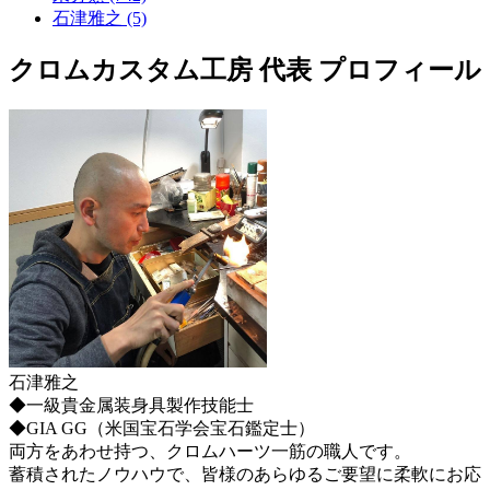
石津雅之 (5)
クロムカスタム工房 代表 プロフィール
石津雅之
◆一級貴金属装身具製作技能士
◆GIA GG（米国宝石学会宝石鑑定士）
両方をあわせ持つ、クロムハーツ一筋の職人です。
蓄積されたノウハウで、皆様のあらゆるご要望に柔軟にお応