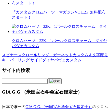
『カスタムクロムハーツ・マガジンVOL.2』無料配布
スタート！
クロムハーツ、22K、1ボールクロスチャーム、ダイヤ
パヴェカスタム
スピナースクロールリング、ガーネットカスタム＆文字彫り
投
キーパーリング サイドダイヤパヴェカスタム
稿
サイト内検索
ナ
ビ
ゲ
GIA G.G.（米国宝石学会宝石鑑定士）
ー
シ
日本で唯一の
GIA G.G.（米国宝石学会宝石鑑定士）
のクロム