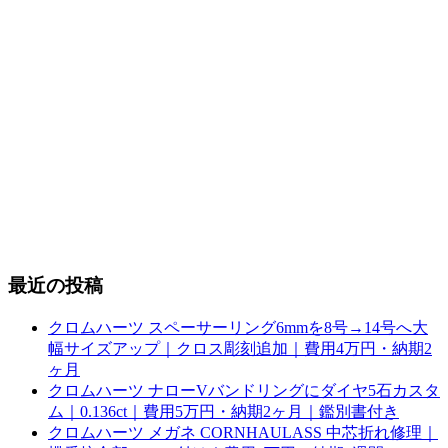
最近の投稿
クロムハーツ スペーサーリング6mmを8号→14号へ大
幅サイズアップ｜クロス彫刻追加｜費用4万円・納期2
ヶ月
クロムハーツ ナローVバンドリングにダイヤ5石カスタ
ム｜0.136ct｜費用5万円・納期2ヶ月｜鑑別書付き
クロムハーツ メガネ CORNHAULASS 中芯折れ修理｜