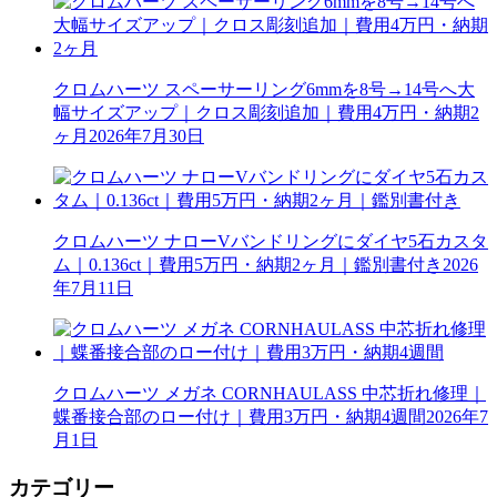
クロムハーツ スペーサーリング6mmを8号→14号へ大
幅サイズアップ｜クロス彫刻追加｜費用4万円・納期2
ヶ月
2026年7月30日
クロムハーツ ナローVバンドリングにダイヤ5石カスタ
ム｜0.136ct｜費用5万円・納期2ヶ月｜鑑別書付き
2026
年7月11日
クロムハーツ メガネ CORNHAULASS 中芯折れ修理｜
蝶番接合部のロー付け｜費用3万円・納期4週間
2026年7
月1日
カテゴリー