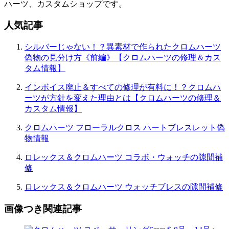
ョ
ハーツ、カスタムショップです。
ン
人気記事
シルバーじゃない！？異素材で作られたクロムハーツ
偽物の見分け方《前編》【クロムハーツの修理＆カス
タム情報】
インボイス廃止＆すべての修理が有料に！？クロムハ
ーツが方針を変えた理由とは【クロムハーツの修理＆
カスタム情報】
クロムハーツ フローラルクロス ハートブレスレット偽
物情報
ロレックス＆クロムハーツ コラボ・ウォッチの隙間補
修
ロレックス＆クロムハーツ ウォッチブレスの隙間補修
画像つき関連記事