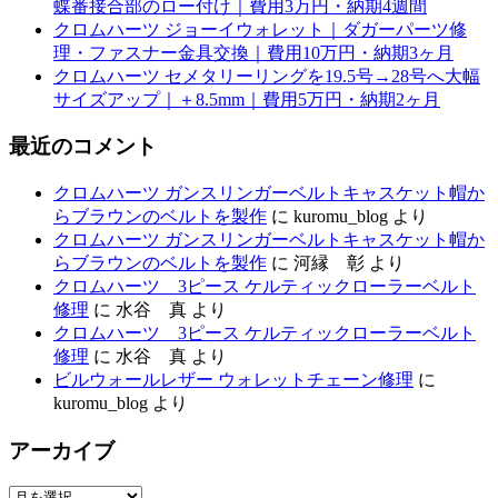
蝶番接合部のロー付け｜費用3万円・納期4週間
クロムハーツ ジョーイウォレット｜ダガーパーツ修
理・ファスナー金具交換｜費用10万円・納期3ヶ月
クロムハーツ セメタリーリングを19.5号→28号へ大幅
サイズアップ｜＋8.5mm｜費用5万円・納期2ヶ月
最近のコメント
クロムハーツ ガンスリンガーベルトキャスケット帽か
らブラウンのベルトを製作
に
kuromu_blog
より
クロムハーツ ガンスリンガーベルトキャスケット帽か
らブラウンのベルトを製作
に
河縁 彰
より
クロムハーツ 3ピース ケルティックローラーベルト
修理
に
水谷 真
より
クロムハーツ 3ピース ケルティックローラーベルト
修理
に
水谷 真
より
ビルウォールレザー ウォレットチェーン修理
に
kuromu_blog
より
アーカイブ
ア