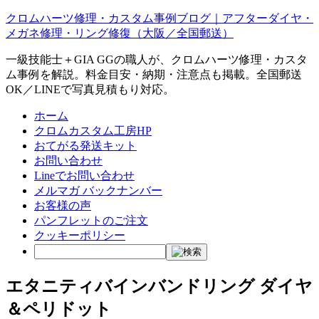
クロムハーツ修理・カスタム事例ブログ｜アフターダイヤ・
メガネ修理・リング修復（大阪／全国郵送）
一級技能士＋GIA GGの職人が、クロムハーツ修理・カスタ
ム事例を解説。料金目安・納期・注意点も掲載。全国郵送
OK／LINEで写真見積もり対応。
ホーム
クロムカスタム工房HP
おてがる発送キット
お問い合わせ
Lineでお問い合わせ
メルマガ バックナンバー
お客様の声
パンフレットのご注文
クッキーポリシー
エタニティバインバンドリング ダイヤ
＆ペリドット