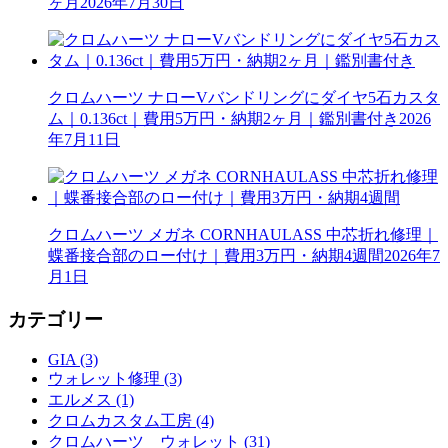
ヶ月
2026年7月30日
クロムハーツ ナローVバンドリングにダイヤ5石カスタ
ム｜0.136ct｜費用5万円・納期2ヶ月｜鑑別書付き
2026
年7月11日
クロムハーツ メガネ CORNHAULASS 中芯折れ修理｜
蝶番接合部のロー付け｜費用3万円・納期4週間
2026年7
月1日
カテゴリー
GIA (3)
ウォレット修理 (3)
エルメス (1)
クロムカスタム工房 (4)
クロムハーツ ウォレット (31)