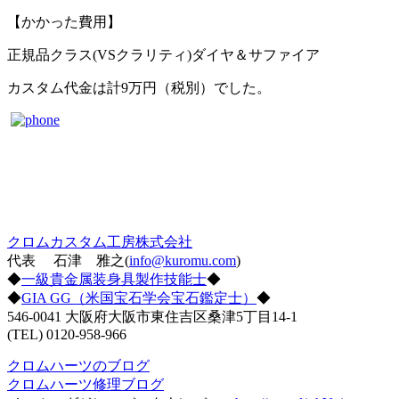
【かかった費用】
正規品クラス(VSクラリティ)ダイヤ＆サファイア
カスタム代金は計9万円（税別）でした。
クロムカスタム工房株式会社
代表 石津 雅之(
info@kuromu.com
)
◆
一級貴金属装身具製作技能士
◆
◆
GIA GG（米国宝石学会宝石鑑定士）
◆
546-0041 大阪府大阪市東住吉区桑津5丁目14-1
(TEL) 0120-958-966
クロムハーツのブログ
クロムハーツ修理ブログ