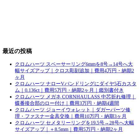
最近の投稿
クロムハーツ スペーサーリング6mmを8号→14号へ大
幅サイズアップ｜クロス彫刻追加｜費用4万円・納期2
ヶ月
クロムハーツ ナローVバンドリングにダイヤ5石カスタ
ム｜0.136ct｜費用5万円・納期2ヶ月｜鑑別書付き
クロムハーツ メガネ CORNHAULASS 中芯折れ修理｜
蝶番接合部のロー付け｜費用3万円・納期4週間
クロムハーツ ジョーイウォレット｜ダガーパーツ修
理・ファスナー金具交換｜費用10万円・納期3ヶ月
クロムハーツ セメタリーリングを19.5号→28号へ大幅
サイズアップ｜＋8.5mm｜費用5万円・納期2ヶ月