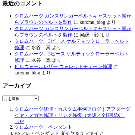
最近のコメント
クロムハーツ ガンスリンガーベルトキャスケット帽か
らブラウンのベルトを製作
に
kuromu_blog
より
クロムハーツ ガンスリンガーベルトキャスケット帽か
らブラウンのベルトを製作
に
河縁 彰
より
クロムハーツ 3ピース ケルティックローラーベルト
修理
に
水谷 真
より
クロムハーツ 3ピース ケルティックローラーベルト
修理
に
水谷 真
より
ビルウォールレザー ウォレットチェーン修理
に
kuromu_blog
より
アーカイブ
ア
ー
クロムハーツ修理・カスタム事例ブログ｜アフターダ
カ
イヤ・メガネ修理・リング修復（大阪／全国郵送）
イ
TOP
ブ
クロムハーツ ペンダント
BSフレアペンダント ダイヤ＆サファイア