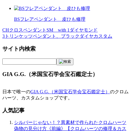
BSフレアペンダント 皮ひも修理
CHクロスペンダントSM with 1ダイヤモンド
投
3トリンケッツペンダント、ブラックダイヤカスタム
稿
サイト内検索
ナ
ビ
ゲ
GIA G.G.（米国宝石学会宝石鑑定士）
ー
シ
日本で唯一の
GIA G.G.（米国宝石学会宝石鑑定士）
のクロム
ョ
ハーツ、カスタムショップです。
ン
人気記事
シルバーじゃない！？異素材で作られたクロムハーツ
偽物の見分け方《前編》【クロムハーツの修理＆カス