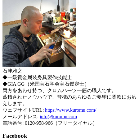
石津雅之
◆一級貴金属装身具製作技能士
◆GIA GG（米国宝石学会宝石鑑定士）
両方をあわせ持つ、クロムハーツ一筋の職人です。
蓄積されたノウハウで、皆様のあらゆるご要望に柔軟にお応
えします。
ウェブサイトURL:
https://www.kuromu.com/
メールアドレス:
info@kuromu.com
電話番号: 0120-958-966（フリーダイヤル）
Facebook