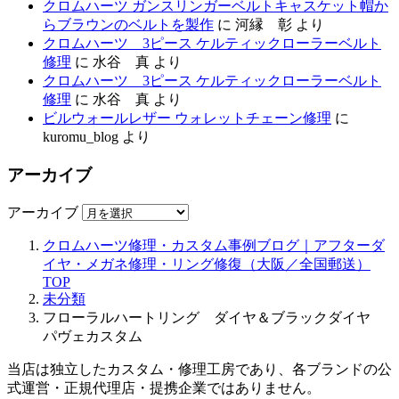
クロムハーツ ガンスリンガーベルトキャスケット帽か
らブラウンのベルトを製作
に
河縁 彰
より
クロムハーツ 3ピース ケルティックローラーベルト
修理
に
水谷 真
より
クロムハーツ 3ピース ケルティックローラーベルト
修理
に
水谷 真
より
ビルウォールレザー ウォレットチェーン修理
に
kuromu_blog
より
アーカイブ
アーカイブ
クロムハーツ修理・カスタム事例ブログ｜アフターダ
イヤ・メガネ修理・リング修復（大阪／全国郵送）
TOP
未分類
フローラルハートリング ダイヤ＆ブラックダイヤ
パヴェカスタム
当店は独立したカスタム・修理工房であり、各ブランドの公
式運営・正規代理店・提携企業ではありません。