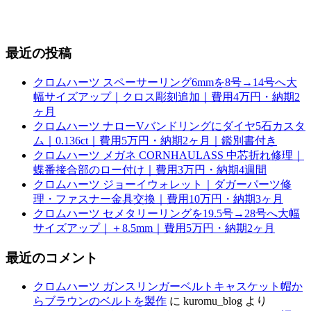
最近の投稿
クロムハーツ スペーサーリング6mmを8号→14号へ大
幅サイズアップ｜クロス彫刻追加｜費用4万円・納期2
ヶ月
クロムハーツ ナローVバンドリングにダイヤ5石カスタ
ム｜0.136ct｜費用5万円・納期2ヶ月｜鑑別書付き
クロムハーツ メガネ CORNHAULASS 中芯折れ修理｜
蝶番接合部のロー付け｜費用3万円・納期4週間
クロムハーツ ジョーイウォレット｜ダガーパーツ修
理・ファスナー金具交換｜費用10万円・納期3ヶ月
クロムハーツ セメタリーリングを19.5号→28号へ大幅
サイズアップ｜＋8.5mm｜費用5万円・納期2ヶ月
最近のコメント
クロムハーツ ガンスリンガーベルトキャスケット帽か
らブラウンのベルトを製作
に
kuromu_blog
より