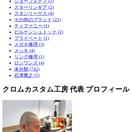
ジョーフォティ (1)
スターリンギア (2)
スタンリーゲス (4)
その他のブランド (21)
ティファニー (1)
ビルケンシュトック (2)
プライベート (1)
メガネ修理 (3)
メッキ (4)
リング修理 (1)
ロンワンズ (4)
未分類 (742)
石津雅之 (5)
クロムカスタム工房 代表 プロフィール