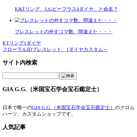
K&Tリング 1ルビープラス4ダイヤ、と命名？
ブレスレットの外すコマ数、間違えた・・・
KTリング1ダイヤ
投
フローラルIDブレスレット 1ダイヤカスタム～
稿
サイト内検索
ナ
ビ
ゲ
GIA G.G.（米国宝石学会宝石鑑定士）
ー
シ
日本で唯一の
GIA G.G.（米国宝石学会宝石鑑定士）
のクロム
ョ
ハーツ、カスタムショップです。
ン
人気記事