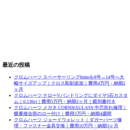
最近の投稿
クロムハーツ スペーサーリング6mmを8号→14号へ大
幅サイズアップ｜クロス彫刻追加｜費用4万円・納期2
ヶ月
クロムハーツ ナローVバンドリングにダイヤ5石カスタ
ム｜0.136ct｜費用5万円・納期2ヶ月｜鑑別書付き
クロムハーツ メガネ CORNHAULASS 中芯折れ修理｜
蝶番接合部のロー付け｜費用3万円・納期4週間
クロムハーツ ジョーイウォレット｜ダガーパーツ修
理・ファスナー金具交換｜費用10万円・納期3ヶ月