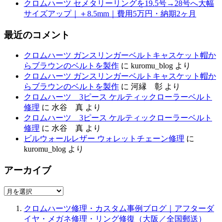
クロムハーツ セメタリーリングを19.5号→28号へ大幅
サイズアップ｜＋8.5mm｜費用5万円・納期2ヶ月
最近のコメント
クロムハーツ ガンスリンガーベルトキャスケット帽か
らブラウンのベルトを製作
に
kuromu_blog
より
クロムハーツ ガンスリンガーベルトキャスケット帽か
らブラウンのベルトを製作
に
河縁 彰
より
クロムハーツ 3ピース ケルティックローラーベルト
修理
に
水谷 真
より
クロムハーツ 3ピース ケルティックローラーベルト
修理
に
水谷 真
より
ビルウォールレザー ウォレットチェーン修理
に
kuromu_blog
より
アーカイブ
ア
ー
クロムハーツ修理・カスタム事例ブログ｜アフターダ
カ
イヤ・メガネ修理・リング修復（大阪／全国郵送）
イ