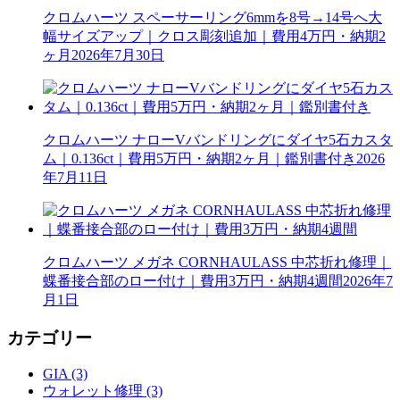
クロムハーツ スペーサーリング6mmを8号→14号へ大
幅サイズアップ｜クロス彫刻追加｜費用4万円・納期2
ヶ月
2026年7月30日
クロムハーツ ナローVバンドリングにダイヤ5石カスタ
ム｜0.136ct｜費用5万円・納期2ヶ月｜鑑別書付き
2026
年7月11日
クロムハーツ メガネ CORNHAULASS 中芯折れ修理｜
蝶番接合部のロー付け｜費用3万円・納期4週間
2026年7
月1日
カテゴリー
GIA (3)
ウォレット修理 (3)