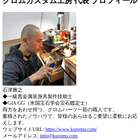
クロムカスタム工房 代表 プロフィール
石津雅之
◆一級貴金属装身具製作技能士
◆GIA GG（米国宝石学会宝石鑑定士）
両方をあわせ持つ、クロムハーツ一筋の職人です。
蓄積されたノウハウで、皆様のあらゆるご要望に柔軟にお応
えします。
ウェブサイトURL:
https://www.kuromu.com/
メールアドレス:
info@kuromu.com