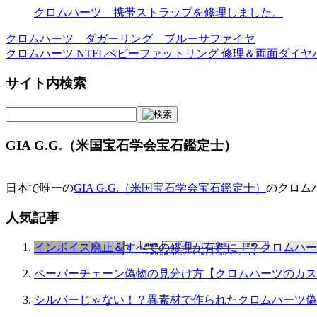
クロムハーツ 携帯ストラップを修理しました。
クロムハーツ ダガーリング ブルーサファイヤ
投
クロムハーツ NTFLベビーファットリング 修理＆両面ダイヤ
稿
サイト内検索
ナ
ビ
ゲ
GIA G.G.（米国宝石学会宝石鑑定士）
ー
シ
日本で唯一の
GIA G.G.（米国宝石学会宝石鑑定士）
のクロム
ョ
人気記事
ン
インボイス廃止＆すべての修理が有料に！？クロムハー
ペーパーチェーン偽物の見分け方【クロムハーツのカス
シルバーじゃない！？異素材で作られたクロムハーツ偽