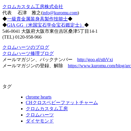
クロムカスタム工房株式会社
代表 石津 雅之(
info@kuromu.com
)
◆
一級貴金属装身具製作技能士
◆
◆
GIA GG（米国宝石学会宝石鑑定士）
◆
546-0041 大阪府大阪市東住吉区桑津5丁目14-1
(TEL) 0120-958-966
クロムハーツのブログ
クロムハーツ修理ブログ
メールマガジン、バックナンバー
http://goo.gl/sthVxi
メールマガジンの登録、解除
https://www.kuromu.com/blog/arc
タグ
chrome hearts
CHクロスベビーファットチャーム
クロムカスタム工房
クロムハーツ
ダイヤモンド