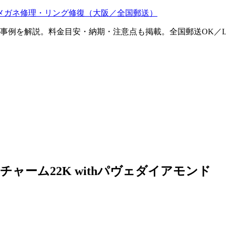
メガネ修理・リング修復（大阪／全国郵送）
ム事例を解説。料金目安・納期・注意点も掲載。全国郵送OK／L
ャーム22K withパヴェダイアモンド