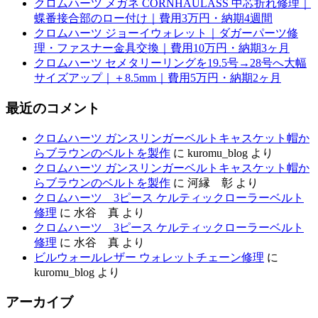
クロムハーツ メガネ CORNHAULASS 中芯折れ修理｜
蝶番接合部のロー付け｜費用3万円・納期4週間
クロムハーツ ジョーイウォレット｜ダガーパーツ修
理・ファスナー金具交換｜費用10万円・納期3ヶ月
クロムハーツ セメタリーリングを19.5号→28号へ大幅
サイズアップ｜＋8.5mm｜費用5万円・納期2ヶ月
最近のコメント
クロムハーツ ガンスリンガーベルトキャスケット帽か
らブラウンのベルトを製作
に
kuromu_blog
より
クロムハーツ ガンスリンガーベルトキャスケット帽か
らブラウンのベルトを製作
に
河縁 彰
より
クロムハーツ 3ピース ケルティックローラーベルト
修理
に
水谷 真
より
クロムハーツ 3ピース ケルティックローラーベルト
修理
に
水谷 真
より
ビルウォールレザー ウォレットチェーン修理
に
kuromu_blog
より
アーカイブ