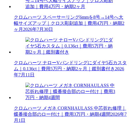
クロムハーツ スペーサーリング6mmを8号→14号へ大
幅サイズアップ｜クロス彫刻追加｜費用4万円・納期2
ヶ月
2026年7月30日
クロムハーツ ナローVバンドリングにダイヤ5石カスタ
ム｜0.136ct｜費用5万円・納期2ヶ月｜鑑別書付き
2026
年7月11日
クロムハーツ メガネ CORNHAULASS 中芯折れ修理｜
蝶番接合部のロー付け｜費用3万円・納期4週間
2026年7
月1日