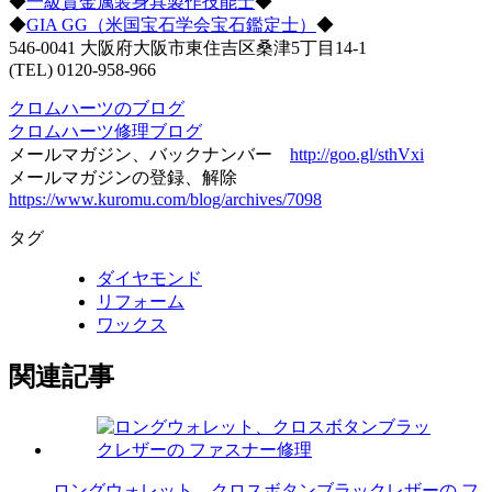
◆
一級貴金属装身具製作技能士
◆
◆
GIA GG（米国宝石学会宝石鑑定士）
◆
546-0041 大阪府大阪市東住吉区桑津5丁目14-1
(TEL) 0120-958-966
クロムハーツのブログ
クロムハーツ修理ブログ
メールマガジン、バックナンバー
http://goo.gl/sthVxi
メールマガジンの登録、解除
https://www.kuromu.com/blog/archives/7098
タグ
ダイヤモンド
リフォーム
ワックス
関連記事
ロングウォレット、クロスボタンブラックレザーの フ