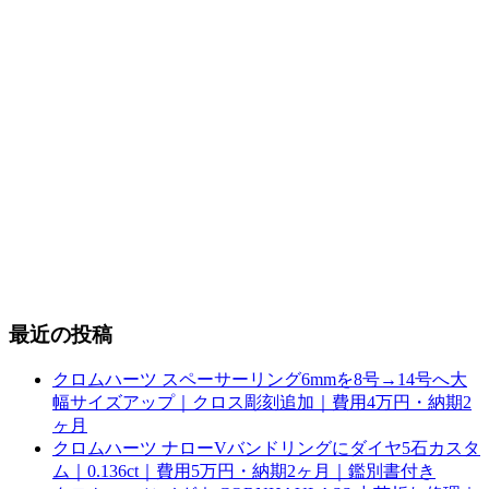
最近の投稿
クロムハーツ スペーサーリング6mmを8号→14号へ大
幅サイズアップ｜クロス彫刻追加｜費用4万円・納期2
ヶ月
クロムハーツ ナローVバンドリングにダイヤ5石カスタ
ム｜0.136ct｜費用5万円・納期2ヶ月｜鑑別書付き