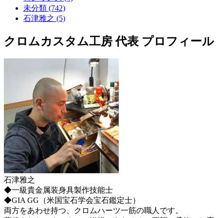
未分類 (742)
石津雅之 (5)
クロムカスタム工房 代表 プロフィール
石津雅之
◆一級貴金属装身具製作技能士
◆GIA GG（米国宝石学会宝石鑑定士）
両方をあわせ持つ、クロムハーツ一筋の職人です。